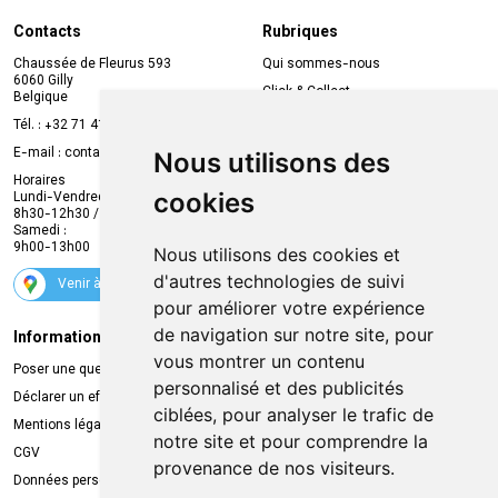
Contacts
Rubriques
Chaussée de Fleurus 593
Qui sommes-nous
6060 Gilly
Click & Collect
Belgique
Prise de rendez-vous en ligne
Tél. :
+32 71 41 32 10
Compte professionnel
E-mail :
contact
@
mvapharma.be
Nous utilisons des
Envoi d’ordonnance
Horaires
cookies
Lundi-Vendredi :
Promotions
8h30-12h30 / 13h30-18h30
Samedi :
Services
9h00-13h00
Nous utilisons des cookies et
Suivez-nous
d'autres technologies de suivi
Venir à la pharmacie
pour améliorer votre expérience
de navigation sur notre site, pour
Informations légales
Livraison
vous montrer un contenu
Poser une question
Retrait à la pharmacie
personnalisé et des publicités
Déclarer un effet indésirable
Livraison chez vous
ciblées, pour analyser le trafic de
Mentions légales
Livraison dans un Point Relais
notre site et pour comprendre la
CGV
provenance de nos visiteurs.
Données personnelles