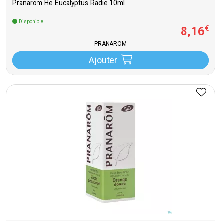
Pranarom He Eucalyptus Radie 10ml
Disponible
8
,
16
€
PRANAROM
Ajouter