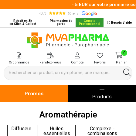
- 5 EUR sur votre première comm
4,7/5
53 avis
Retrait en 3h
Pharmacies de
Compte
Besoin d’aide
en Click & Collect
garde
Professionnel
MVA Pharma Votre pharmacie en 
0
Ordonnance
Rendez-vous
Compte
Favoris
Panier
Promos
Produits
Aromathérapie
Diffuseur
Huiles
Complexe -
essentielles
combinaisons