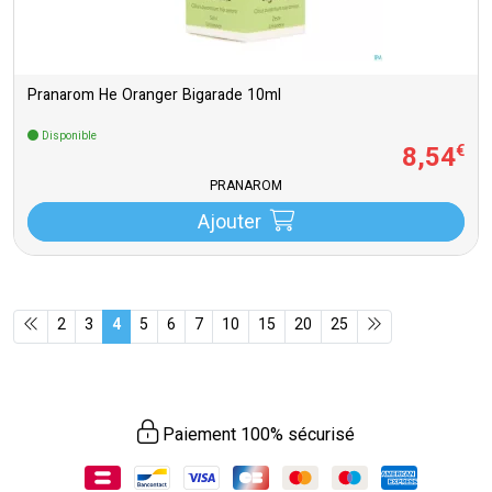
Pranarom He Oranger Bigarade 10ml
Disponible
8
,
54
€
PRANAROM
Ajouter
2
3
4
5
6
7
10
15
20
25
Paiement 100% sécurisé