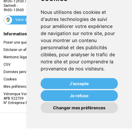
8h30-12h30 / 13h30-18h30
Samedi :
Services
9h00-13h00
Nous utilisons des cookies et
Suivez-nous
d'autres technologies de suivi
Venir à la pharmacie
pour améliorer votre expérience
de navigation sur notre site, pour
Informations légales
Livraison
vous montrer un contenu
Poser une question
Retrait à la pharmacie
personnalisé et des publicités
Déclarer un effet indésirable
Livraison chez vous
ciblées, pour analyser le trafic de
Mentions légales
Livraison dans un Point Relais
notre site et pour comprendre la
CGV
provenance de nos visiteurs.
Données personnelles
Cookies
J'accepte
Mes préférences Cookies
Véronique Vos
Je refuse
APB 522709
N° Entreprise BE0749.944.612
Changer mes préférences
MA REMISE