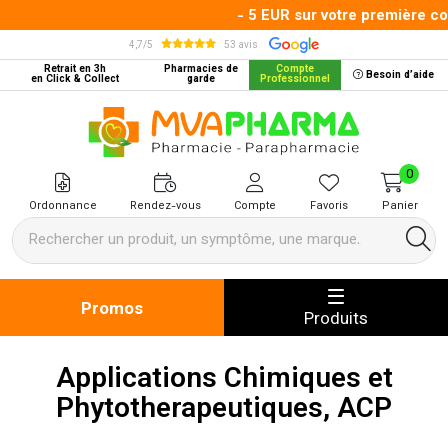
- 5 EUR sur votre première co
4,7/5
53 avis
Retrait en 3h
Pharmacies de
Compte
Besoin d’aide
en Click & Collect
garde
Professionnel
MVA Pharma Votre pharmacie en 
0
Ordonnance
Rendez-vous
Compte
Favoris
Panier
Promos
Produits
Applications Chimiques et
Phytotherapeutiques, ACP