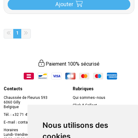
Ajouter
1
Paiement 100% sécurisé
Contacts
Rubriques
Chaussée de Fleurus 593
Qui sommes-nous
6060 Gilly
Click & Collect
Belgique
Prise de rendez-vous en ligne
Tél. :
+32 71 41 32 10
Compte professionnel
E-mail :
contact
@
mvapharma.be
Nous utilisons des
Envoi d’ordonnance
Horaires
cookies
Lundi-Vendredi :
Promotions