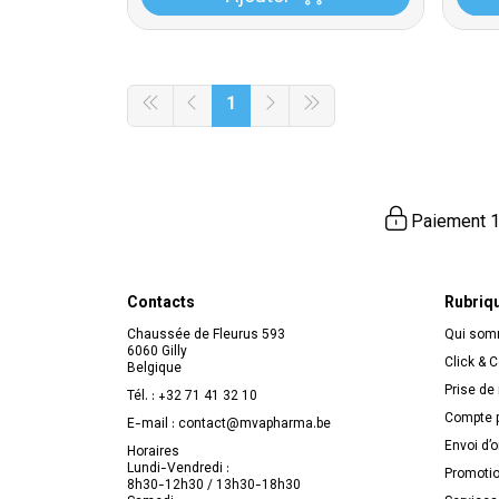
1
Paiement 1
Contacts
Rubriq
Chaussée de Fleurus 593
Qui so
6060 Gilly
Click & C
Belgique
Prise de
Tél. :
+32 71 41 32 10
Compte p
E-mail :
contact
@
mvapharma.be
Envoi d’
Horaires
Lundi-Vendredi :
Promoti
8h30-12h30 / 13h30-18h30