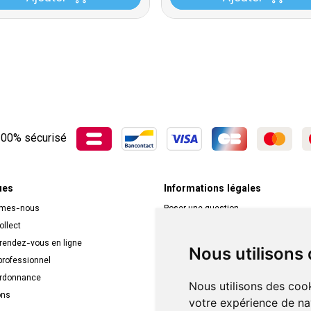
00% sécurisé
ues
Informations légales
mmes-nous
Poser une question
ollect
Déclarer un effet indésirable
 rendez-vous en ligne
Mentions légales
Nous utilisons
rofessionnel
CGV
ordonnance
Données personnelles
Nous utilisons des cook
ons
Cookies
votre expérience de na