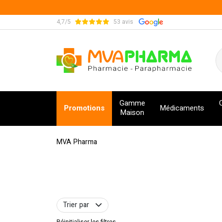
4,7/5
53 avis
MVA Pharma Votre pharmacie en ligne à votre s
Gamme
Promotions
Médicaments
Maison
MVA Pharma
Trier par