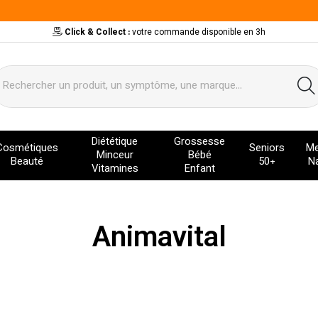
Click & Collect :
votre commande disponible en 3h
ervice
Diététique
Grossesse
Cosmétiques
Seniors
Me
Minceur
Bébé
Beauté
50+
Na
Vitamines
Enfant
Animavital