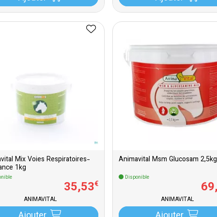
vital Mix Voies Respiratoires-
Animavital Msm Glucosam 2,5kg
tance 1kg
nible
Disponible
35
,
53
69
€
ANIMAVITAL
ANIMAVITAL
Ajouter
Ajouter