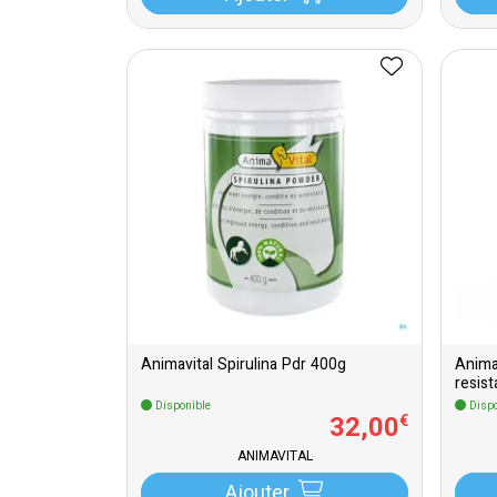
Animavital Spirulina Pdr 400g
Anima
resis
Disponible
Dispo
32
,
00
€
ANIMAVITAL
Ajouter