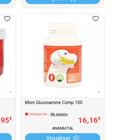
Msm Glucosamine Comp 100
Indisponible
-
Me prévenir
,
95
16
,
16
€
€
ANIMAVITAL
Visualiser