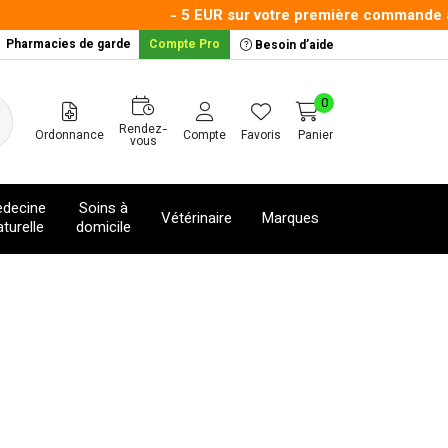
- 5 EUR sur votre première commande avec
Pharmacies de garde
Compte Pro
Besoin d’aide
0
Rendez-
Ordonnance
Compte
Favoris
Panier
vous
decine
Soins à
Vétérinaire
Marques
turelle
domicile