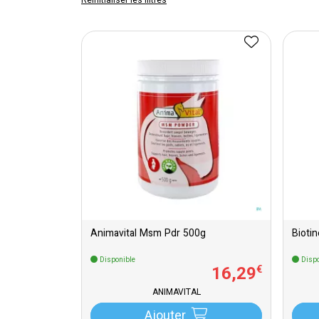
Réinitialiser les filtres
Animavital Msm Pdr 500g
Bioti
Disponible
Dispo
16
,
29
€
ANIMAVITAL
Ajouter