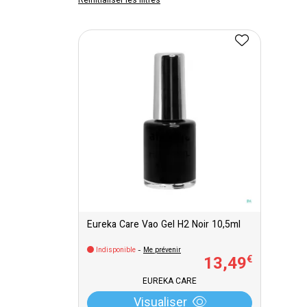
Réinitialiser les filtres
Eureka Care Vao Gel H2 Noir 10,5ml
Indisponible
-
Me prévenir
13
,
49
€
EUREKA CARE
Visualiser