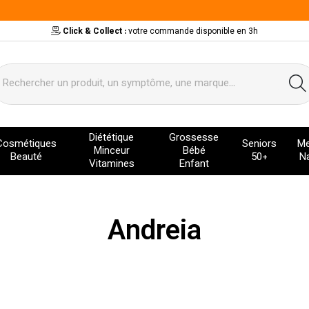
Click & Collect :
votre commande disponible en 3h
ervice
Diététique
Grossesse
Cosmétiques
Seniors
Me
Minceur
Bébé
Beauté
50+
Na
Vitamines
Enfant
Andreia