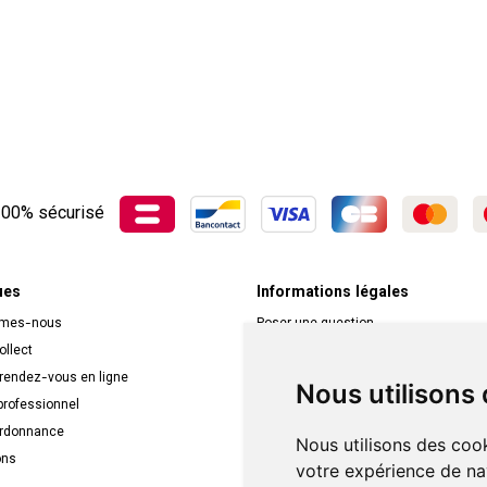
00% sécurisé
ues
Informations légales
mmes-nous
Poser une question
ollect
Déclarer un effet indésirable
 rendez-vous en ligne
Mentions légales
Nous utilisons
rofessionnel
CGV
ordonnance
Données personnelles
Nous utilisons des cook
ons
Cookies
votre expérience de na