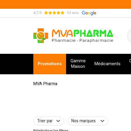
4,7/5
53 avis
MVA Pharma Votre pharmacie en ligne à votre s
Gamme
Promotions
Médicaments
Maison
MVA Pharma
Trier par
Nos marques