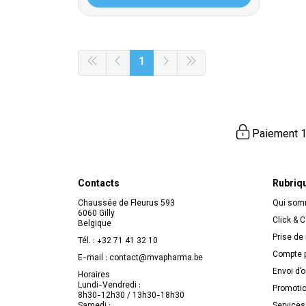
1
Paiement 1
Contacts
Rubriq
Chaussée de Fleurus 593
Qui so
6060 Gilly
Click & C
Belgique
Prise de
Tél. :
+32 71 41 32 10
Compte p
E-mail :
contact
@
mvapharma.be
Envoi d’
Horaires
Lundi-Vendredi :
Promoti
8h30-12h30 / 13h30-18h30