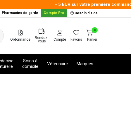
- 5 EUR sur votre première commande a
Pharmacies de garde
Compte Pro
Besoin d’aide
0
Rendez-
Ordonnance
Compte
Favoris
Panier
vous
decine
Soins à
Vétérinaire
Marques
turelle
domicile