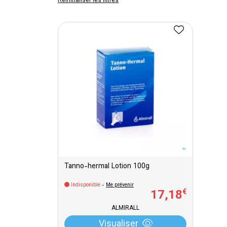
Réinitialiser les filtres
Tanno-hermal Lotion 100g
Indisponible
-
Me prévenir
17
,
18
€
ALMIRALL
Visualiser