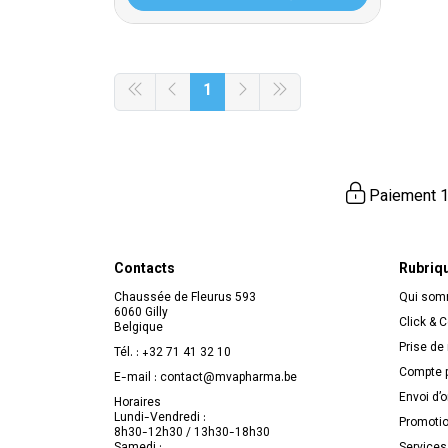
1
Paiement 1
Contacts
Rubriq
Chaussée de Fleurus 593
Qui so
6060 Gilly
Click & C
Belgique
Prise de
Tél. :
+32 71 41 32 10
Compte p
E-mail :
contact
@
mvapharma.be
Envoi d’
Horaires
Lundi-Vendredi :
Promoti
8h30-12h30 / 13h30-18h30