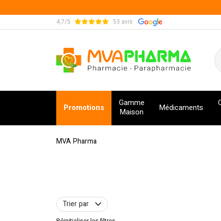
4,7/5
53 avis
MVA Pharma Votre pharmacie en ligne à votre s
Gamme
Promotions
Médicaments
Maison
MVA Pharma
Trier par