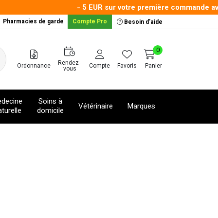
- 5 EUR sur votre première commande avec
Pharmacies de garde
Compte Pro
Besoin d’aide
0
Rendez-
Ordonnance
Compte
Favoris
Panier
vous
decine
Soins à
Vétérinaire
Marques
turelle
domicile