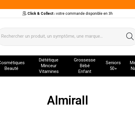
Click & Collect :
votre commande disponible en 3h
ervice
Diététique
Grossesse
Cosmétiques
Seniors
Me
Minceur
Bébé
Beauté
50+
Na
Vitamines
Enfant
Almirall