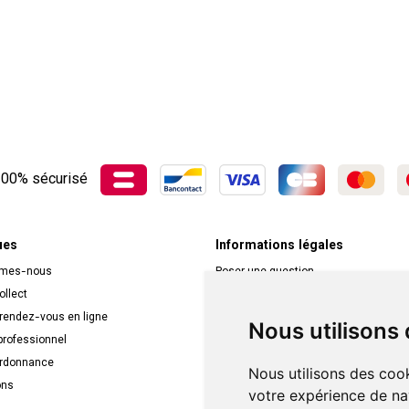
00% sécurisé
ues
Informations légales
mmes-nous
Poser une question
ollect
Déclarer un effet indésirable
 rendez-vous en ligne
Mentions légales
Nous utilisons
rofessionnel
CGV
ordonnance
Données personnelles
Nous utilisons des cook
ons
Cookies
votre expérience de na