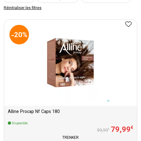
Réinitialiser les filtres
-20%
Alline Procap Nf Caps 180
Disponible
79
,
99
€
€
99
,
99
TRENKER