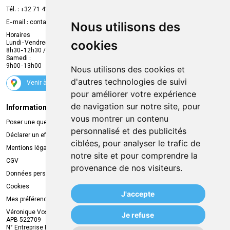
Prise de rendez-vous en ligne
Tél. :
+32 71 41 32 10
Compte professionnel
E-mail :
contact
@
mvapharma.be
Nous utilisons des
Envoi d’ordonnance
Horaires
cookies
Lundi-Vendredi :
Promotions
8h30-12h30 / 13h30-18h30
Samedi :
Services
9h00-13h00
Nous utilisons des cookies et
Suivez-nous
d'autres technologies de suivi
Venir à la pharmacie
pour améliorer votre expérience
de navigation sur notre site, pour
Informations légales
Livraison
vous montrer un contenu
Poser une question
Retrait à la pharmacie
personnalisé et des publicités
Déclarer un effet indésirable
Livraison chez vous
ciblées, pour analyser le trafic de
Mentions légales
Livraison dans un Point Relais
notre site et pour comprendre la
CGV
provenance de nos visiteurs.
Données personnelles
Cookies
J'accepte
Mes préférences Cookies
Véronique Vos
Je refuse
APB 522709
N° Entreprise BE0749.944.612