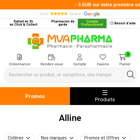
- 5 EUR sur votre première com
4,7/5
53 avis
Retrait en 3h
Pharmacies de
Compte
Besoin d’aide
en Click & Collect
garde
Professionnel
MVA Pharma Votre pharmacie en 
0
Ordonnance
Rendez-vous
Compte
Favoris
Panier
Promos
Produits
Alline
Critères
Nos marques
Promos et Offres