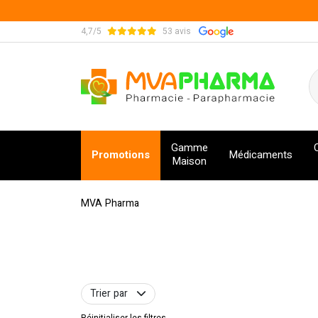
4,7/5
53 avis
MVA Pharma Votre pharmacie en ligne à votre s
Gamme
Promotions
Médicaments
Maison
MVA Pharma
Trier par