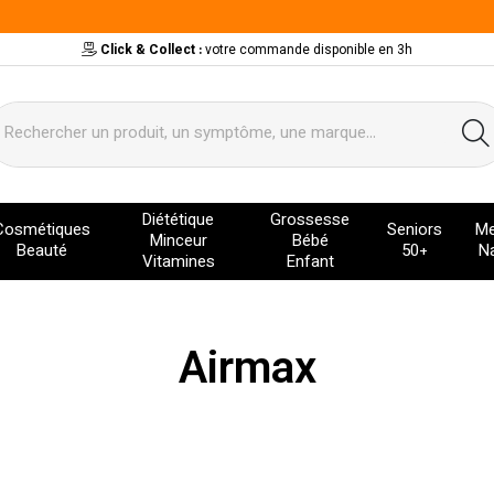
Click & Collect :
votre commande disponible en 3h
ervice
Diététique
Grossesse
Cosmétiques
Seniors
Me
Minceur
Bébé
Beauté
50+
Na
Vitamines
Enfant
Airmax