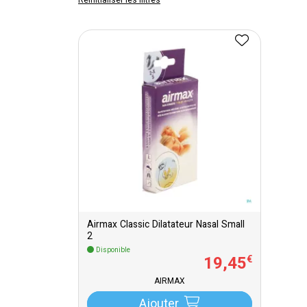
Réinitialiser les filtres
Airmax Classic Dilatateur Nasal Small
2
Disponible
19
,
45
€
AIRMAX
Ajouter