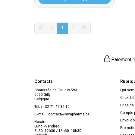
1
Paiement 1
Contacts
Rubriq
Chaussée de Fleurus 593
Qui so
6060 Gilly
Click & C
Belgique
Prise de
Tél. :
+32 71 41 32 10
Compte p
E-mail :
contact
@
mvapharma.be
Envoi d’
Horaires
Lundi-Vendredi :
Promoti
8h30-12h30 / 13h30-18h30