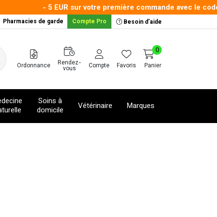
- 5 EUR sur votre première commande avec le code :
Pharmacies de garde
Compte Pro
Besoin d’aide
0
Rendez-
Ordonnance
Compte
Favoris
Panier
vous
decine
Soins à
Vétérinaire
Marques
turelle
domicile