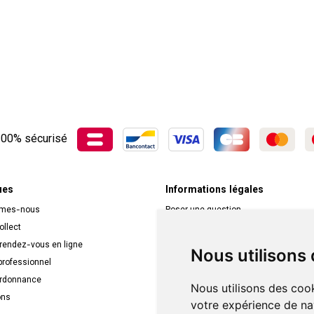
00% sécurisé
ues
Informations légales
mmes-nous
Poser une question
ollect
Déclarer un effet indésirable
 rendez-vous en ligne
Mentions légales
Nous utilisons
rofessionnel
CGV
ordonnance
Données personnelles
Nous utilisons des cook
ons
Cookies
votre expérience de na