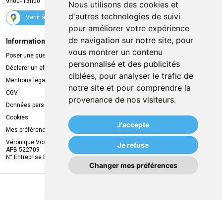
9h00-13h00
Nous utilisons des cookies et
Suivez-nous
d'autres technologies de suivi
Venir à la pharmacie
pour améliorer votre expérience
de navigation sur notre site, pour
Informations légales
Livraison
vous montrer un contenu
Poser une question
Retrait à la pharmacie
personnalisé et des publicités
Déclarer un effet indésirable
Livraison chez vous
ciblées, pour analyser le trafic de
Mentions légales
Livraison dans un Point Relais
notre site et pour comprendre la
CGV
provenance de nos visiteurs.
Données personnelles
Cookies
J'accepte
Mes préférences Cookies
Véronique Vos
Je refuse
APB 522709
N° Entreprise BE0749.944.612
Changer mes préférences
MA REMISE