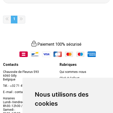
1
Paiement 100% sécurisé
Contacts
Rubriques
Chaussée de Fleurus 593
Qui sommes-nous
6060 Gilly
Click & Collect
Belgique
Prise de rendez-vous en ligne
Tél. :
+32 71 41 32 10
Compte professionnel
E-mail :
contact
@
mvapharma.be
Nous utilisons des
Envoi d’ordonnance
Horaires
cookies
Lundi-Vendredi :
Promotions
8h30-12h30 / 13h30-18h30
Samedi :
Services