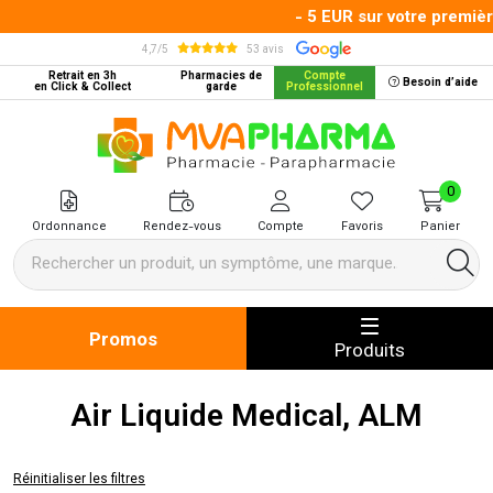
- 5 EUR sur votre premiè
4,7/5
53 avis
Retrait en 3h
Pharmacies de
Compte
Besoin d’aide
en Click & Collect
garde
Professionnel
MVA Pharma Votre pharmacie en 
0
Ordonnance
Rendez-vous
Compte
Favoris
Panier
Promos
Produits
Air Liquide Medical, ALM
Réinitialiser les filtres