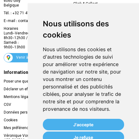
6060 Gilly
Click & Collect
Belgique
Prise de rendez-vous en ligne
Tél. :
+32 71 41 32 10
Compte professionnel
E-mail :
contact
@
mvapharma.be
Nous utilisons des
Envoi d’ordonnance
Horaires
cookies
Lundi-Vendredi :
Promotions
8h30-12h30 / 13h30-18h30
Samedi :
Services
9h00-13h00
Nous utilisons des cookies et
Suivez-nous
d'autres technologies de suivi
Venir à la pharmacie
pour améliorer votre expérience
de navigation sur notre site, pour
Informations légales
Livraison
vous montrer un contenu
Poser une question
Retrait à la pharmacie
personnalisé et des publicités
Déclarer un effet indésirable
Livraison chez vous
ciblées, pour analyser le trafic de
Mentions légales
Livraison dans un Point Relais
notre site et pour comprendre la
CGV
provenance de nos visiteurs.
Données personnelles
Cookies
J'accepte
Mes préférences Cookies
Véronique Vos
Je refuse