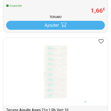
Disponible
1
,
66
€
TERUMO
Ajouter
Terumo Aiguille Agani 21g 1 Rb Vert 10