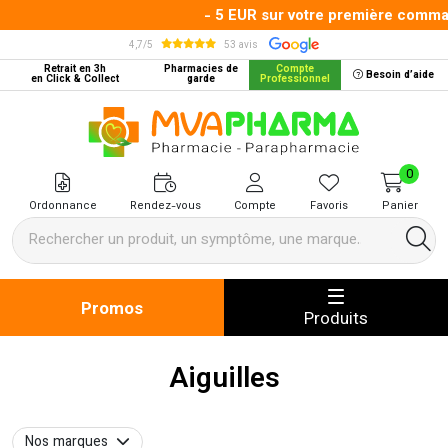
- 5 EUR sur votre première commande
4,7/5
53 avis
Retrait en 3h
Pharmacies de
Compte
Besoin d’aide
en Click & Collect
garde
Professionnel
MVA Pharma Votre pharmacie en 
0
Ordonnance
Rendez-vous
Compte
Favoris
Panier
Promos
Produits
Aiguilles
Nos marques