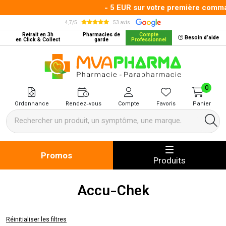
- 5 EUR sur votre première commande
4,7/5
53 avis
Retrait en 3h
Pharmacies de
Compte
Besoin d’aide
en Click & Collect
garde
Professionnel
MVA Pharma Votre pharmacie en 
0
Ordonnance
Rendez-vous
Compte
Favoris
Panier
Promos
Produits
Accu-Chek
Réinitialiser les filtres