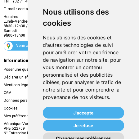
Prise de rendez-vous en ligne
Tél. :
+32 71 41 32 10
Compte professionnel
E-mail :
contact
@
mvapharma.be
Nous utilisons des
Envoi d’ordonnance
Horaires
cookies
Lundi-Vendredi :
Promotions
8h30-12h30 / 13h30-18h30
Samedi :
Services
9h00-13h00
Nous utilisons des cookies et
Suivez-nous
d'autres technologies de suivi
Venir à la pharmacie
pour améliorer votre expérience
de navigation sur notre site, pour
Informations légales
Livraison
vous montrer un contenu
Poser une question
Retrait à la pharmacie
personnalisé et des publicités
Déclarer un effet indésirable
Livraison chez vous
ciblées, pour analyser le trafic de
Mentions légales
Livraison dans un Point Relais
notre site et pour comprendre la
CGV
provenance de nos visiteurs.
Données personnelles
Cookies
J'accepte
Mes préférences Cookies
Véronique Vos
Je refuse
APB 522709
N° Entreprise BE0749.944.612
Changer mes préférences