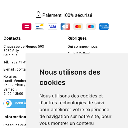
Paiement 100% sécurisé
Contacts
Rubriques
Chaussée de Fleurus 593
Qui sommes-nous
6060 Gilly
Click & Collect
Belgique
Prise de rendez-vous en ligne
Tél. :
+32 71 41 32 10
Compte professionnel
E-mail :
contact
@
mvapharma.be
Nous utilisons des
Envoi d’ordonnance
Horaires
cookies
Lundi-Vendredi :
Promotions
8h30-12h30 / 13h30-18h30
Samedi :
Services
9h00-13h00
Nous utilisons des cookies et
Suivez-nous
d'autres technologies de suivi
Venir à la pharmacie
pour améliorer votre expérience
de navigation sur notre site, pour
Informations légales
Livraison
vous montrer un contenu
Poser une question
Retrait à la pharmacie