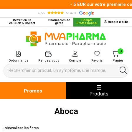
- 5 EUR sur votre première comm
4,7/5
53 avis
Retrait en 3h
Pharmacies de
Compte
Besoin d’aide
en Click & Collect
garde
Professionnel
MVA Pharma Votre pharmacie en 
0
Ordonnance
Rendez-vous
Compte
Favoris
Panier
Promos
Produits
Aboca
Réinitialiser les filtres