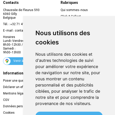
Contacts
Rubriques
Chaussée de Fleurus 593
Qui sommes-nous
6060 Gilly
Click & Collect
Belgique
Prise de rendez-vous en ligne
Tél. :
+32 71 41 32 10
Compte professionnel
E-mail :
contact
@
mvapharma.be
Nous utilisons des
Envoi d’ordonnance
Horaires
cookies
Lundi-Vendredi :
Promotions
8h30-12h30 / 13h30-18h30
Samedi :
Services
9h00-13h00
Nous utilisons des cookies et
Suivez-nous
d'autres technologies de suivi
Venir à la pharmacie
pour améliorer votre expérience
de navigation sur notre site, pour
Informations légales
Livraison
vous montrer un contenu
Poser une question
Retrait à la pharmacie
personnalisé et des publicités
Déclarer un effet indésirable
Livraison chez vous
ciblées, pour analyser le trafic de
Mentions légales
Livraison dans un Point Relais
notre site et pour comprendre la
CGV
provenance de nos visiteurs.
Données personnelles
Cookies