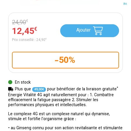
24
,
90
€
12
,
45
€
Ajouter
Prix conseillé :
24
,
90
€
-50%
En stock
*
Plus que
pour bénéficier de la livraison gratuite
49
,
00
€
Energie Vitalité 4G agit naturellement pour : 1. Combattre
efficacement la fatigue passagère 2. Stimuler les
performances physiques et intellectuelles.
Le complexe 4G est un complexe naturel qui dynamise,
stimule et fortifie l'organisme grâce :
• au Ginseng connu pour son action revitalisante et stimulante