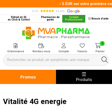
- 5 EUR sur votre première com
4,7/5
53 avis
Retrait en 3h
Pharmacies de
Compte
Besoin d’aide
en Click & Collect
garde
Professionnel
MVA Pharma Votre pharmacie en 
0
Ordonnance
Rendez-vous
Compte
Favoris
Panier
Promos
Produits
Vitalité 4G energie