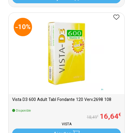
-10%
Vista D3 600 Adult Tabl Fondante 120 Verv.2698 108
Disponible
16
,
64
€
€
18
,
49
VISTA