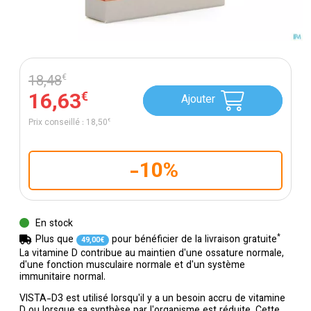
18
,
48
€
16
,
63
€
Ajouter
Prix conseillé :
18
,
50
€
-10%
En stock
*
Plus que
pour bénéficier de la livraison gratuite
49
,
00
€
La vitamine D contribue au maintien d'une ossature normale,
d'une fonction musculaire normale et d'un système
immunitaire normal.
VISTA-D3 est utilisé lorsqu'il y a un besoin accru de vitamine
D ou lorsque sa synthèse par l'organisme est réduite. Cette