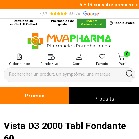
- 5 EUR sur votre première co
4,7/5
53 avis
Retrait en 3h
Pharmacies de
Compte
Besoin d’aide
en Click & Collect
garde
Professionnel
MVA Pharma Votre pharmacie en 
0
Ordonnance
Rendez-vous
Compte
Favoris
Panier
Promos
Produits
Vista D3 2000 Tabl Fondante