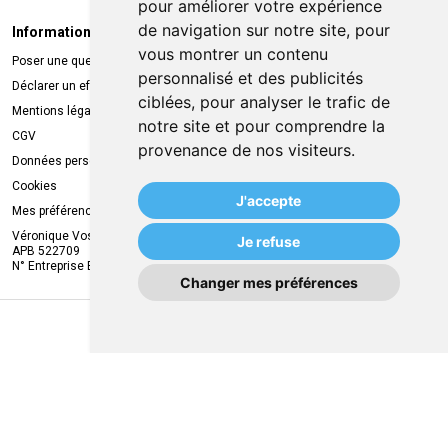
pour améliorer votre expérience
de navigation sur notre site, pour
Informations légales
Livraison
vous montrer un contenu
Poser une question
Retrait à la pharmacie
personnalisé et des publicités
Déclarer un effet indésirable
Livraison chez vous
ciblées, pour analyser le trafic de
Mentions légales
Livraison dans un Point Relais
notre site et pour comprendre la
CGV
provenance de nos visiteurs.
Données personnelles
Cookies
J'accepte
Mes préférences Cookies
Véronique Vos
Je refuse
APB 522709
N° Entreprise BE0749.944.612
Changer mes préférences
MA REMISE