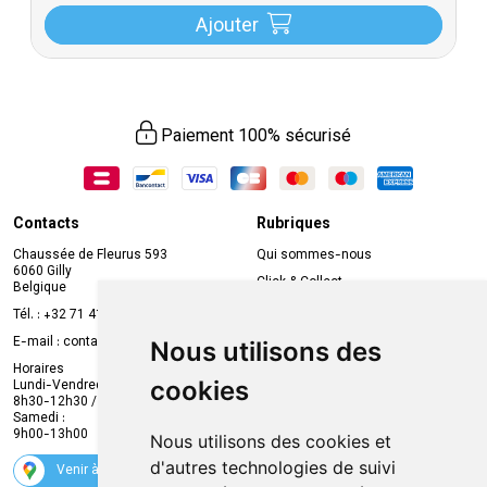
Ajouter
Paiement 100% sécurisé
Contacts
Rubriques
Chaussée de Fleurus 593
Qui sommes-nous
6060 Gilly
Click & Collect
Belgique
Prise de rendez-vous en ligne
Tél. :
+32 71 41 32 10
Compte professionnel
E-mail :
contact
@
mvapharma.be
Nous utilisons des
Envoi d’ordonnance
Horaires
cookies
Lundi-Vendredi :
Promotions
8h30-12h30 / 13h30-18h30
Samedi :
Services
9h00-13h00
Nous utilisons des cookies et
Suivez-nous
d'autres technologies de suivi
Venir à la pharmacie