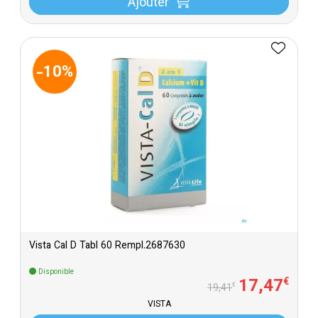
Ajouter
-10%
Vista Cal D Tabl 60 Rempl.2687630
Disponible
17
,
47
€
€
19
,
41
VISTA