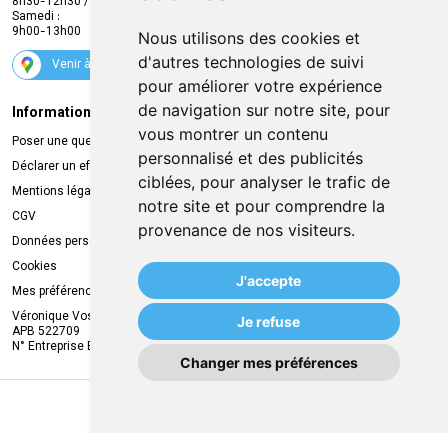
8h30-12h30 / 13h30-18h30
Samedi :
Services
9h00-13h00
Nous utilisons des cookies et
Suivez-nous
d'autres technologies de suivi
Venir à la pharmacie
pour améliorer votre expérience
de navigation sur notre site, pour
Informations légales
Livraison
vous montrer un contenu
Poser une question
Retrait à la pharmacie
personnalisé et des publicités
Déclarer un effet indésirable
Livraison chez vous
ciblées, pour analyser le trafic de
Mentions légales
Livraison dans un Point Relais
notre site et pour comprendre la
CGV
provenance de nos visiteurs.
Données personnelles
Cookies
J'accepte
Mes préférences Cookies
Véronique Vos
Je refuse
APB 522709
N° Entreprise BE0749.944.612
Changer mes préférences
MA REMISE