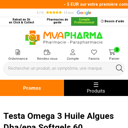
- 5 EUR sur votre première comm
4,7/5
53 avis
Retrait en 3h
Pharmacies de
Compte
Besoin d’aide
en Click & Collect
garde
Professionnel
MVA Pharma Votre pharmacie en 
0
Ordonnance
Rendez-vous
Compte
Favoris
Panier
Promos
Produits
Testa Omega 3 Huile Algues