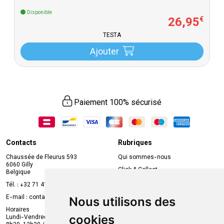
Disponible
26
,
95
€
TESTA
Ajouter
Paiement 100% sécurisé
Contacts
Rubriques
Chaussée de Fleurus 593
Qui sommes-nous
6060 Gilly
Click & Collect
Belgique
Prise de rendez-vous en ligne
Tél. :
+32 71 41 32 10
Compte professionnel
E-mail :
contact
@
mvapharma.be
Nous utilisons des
Envoi d’ordonnance
Horaires
cookies
Lundi-Vendredi :
Promotions