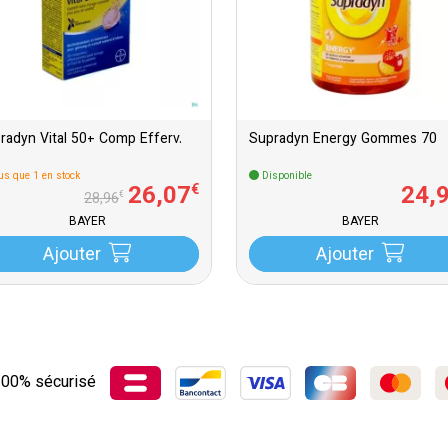
radyn Vital 50+ Comp Efferv.
Supradyn Energy Gommes 70
us que 1 en stock
Disponible
26
,
07
24
,
€
€
28
,
96
BAYER
BAYER
Ajouter
Ajouter
00% sécurisé