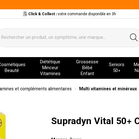
Click & Collect :
votre commande disponible en 3h
ervice
Diététique
Grossesse
Cosmétiques
Seniors
Me
Minceur
Bébé
Beauté
50+
Na
Vitamines
Enfant
tamines et compléments alimentaires
Multi vitamines et minéraux
Supradyn Vital 50+ 