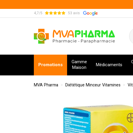
4,7/5
53 avis
MVA Pharma Votre pharmacie en ligne à votre s
Gamme
Promotions
Médicaments
Maison
MVA Pharma
Diététique Minceur Vitamines
Vi