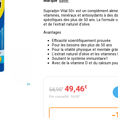
Marque
Bayer
Supradyn Vital 50+ est un complément alime
vitamines, minéraux et antioxydants à des 
spécifiques des plus de 50 ans. La formule 
et de l'extrait naturel d'olive.
Avantages
Efficacité scientifiquement prouvée
Pour les besoins des plus de 50 ans
Pour la vitalité physique et mentale gr
L'extrait naturel d'olive et les vitamine
Soutient le système immunitaire1
Avec de la vitamine D et du calcium pour
49
,
46
€
54
,
95
€
Prix conseillé :
54
,
95
€
-