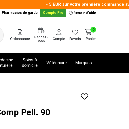
- 5 EUR sur votre première commande avec l
Pharmacies de garde
Compte Pro
Besoin d’aide
0
Rendez-
Ordonnance
Compte
Favoris
Panier
vous
decine
Soins à
Vétérinaire
Marques
turelle
domicile
Comp Pell. 90