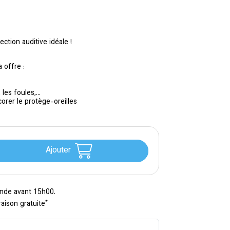
ction auditive idéale !
 offre :
les foules,...
orer le protège-oreilles
Ajouter
nde avant 15h00.
*
raison gratuite