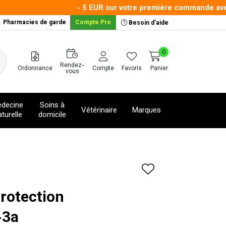
- 5 EUR sur votre première commande avec le
Pharmacies de garde
Compte Pro
Besoin d’aide
0
Rendez-
Ordonnance
Compte
Favoris
Panier
vous
decine
Soins à
Vétérinaire
Marques
turelle
domicile
rotection
-3a