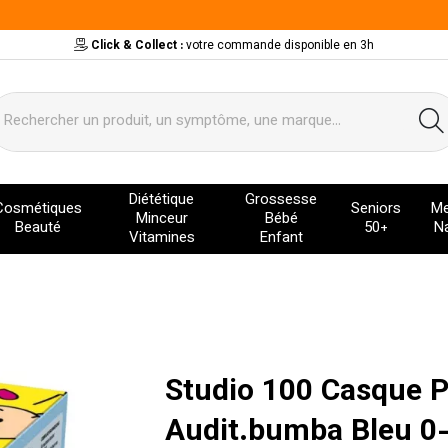
Click & Collect :
votre commande disponible en 3h
ervice
Diététique
Grossesse
Cosmétiques
Seniors
Me
Minceur
Bébé
Beauté
50+
Na
Vitamines
Enfant
Studio 100 Casque P
Audit.bumba Bleu 0