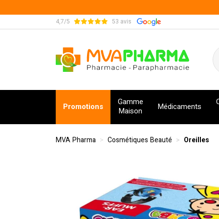
4,7/5
53 avis
MVA Pharma Votre pharmacie en ligne à votre s
Gamme
Promotions
Médicaments
Maison
MVA Pharma
Cosmétiques Beauté
Oreilles