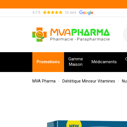
4,7/5
53 avis
MVA Pharma Votre pharmacie en ligne à votre s
Gamme
Promotions
Médicaments
Maison
MVA Pharma
Diététique Minceur Vitamines
Nu