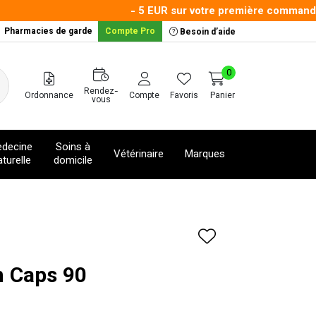
- 5 EUR sur votre première commande ave
Pharmacies de garde
Compte Pro
Besoin d’aide
0
Rendez-
Ordonnance
Compte
Favoris
Panier
vous
decine
Soins à
Vétérinaire
Marques
turelle
domicile
um Caps 90