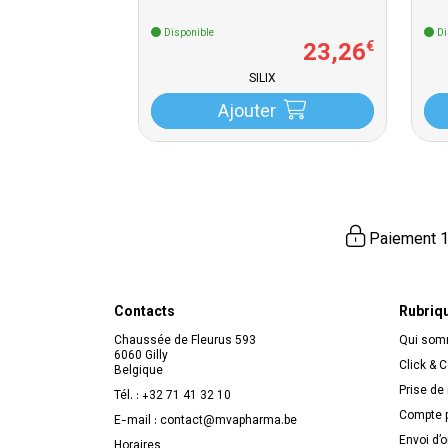
Disponible
Di
23
,
26
€
SILIX
Ajouter
Paiement 1
Contacts
Rubriq
Chaussée de Fleurus 593
Qui so
6060 Gilly
Click & C
Belgique
Prise de
Tél. :
+32 71 41 32 10
Compte p
E-mail :
contact
@
mvapharma.be
Envoi d’
Horaires