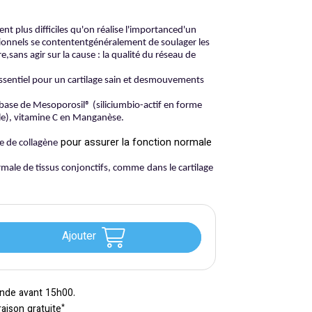
 plus difficiles qu'on réalise l'importanced'un
tionnels se contententgénéralement de soulager les
sans agir sur la cause : la qualité du réseau de
essentiel pour un cartilage sain et desmouvements
 base de Mesoporosil® (siliciumbio-actif en forme
ble), vitamine C en Manganèse.
pour assurer la fonction normale
e de collagène
male de tissus conjonctifs, comme
dans le cartilage
Ajouter
nde avant 15h00.
*
raison gratuite