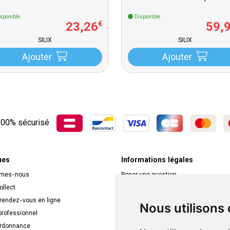
sponible
Disponible
23
,
26
59
,
€
SILIX
SILIX
Ajouter
Ajouter
00% sécurisé
ues
Informations légales
mmes-nous
Poser une question
ollect
Déclarer un effet indésirable
 rendez-vous en ligne
Mentions légales
Nous utilisons
rofessionnel
CGV
ordonnance
Données personnelles