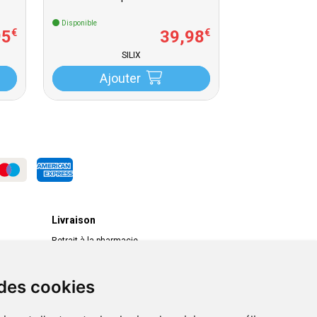
Disponible
95
39
,
98
€
€
SILIX
Ajouter
Livraison
Retrait à la pharmacie
Livraison chez vous
Livraison dans un Point Relais
 des cookies