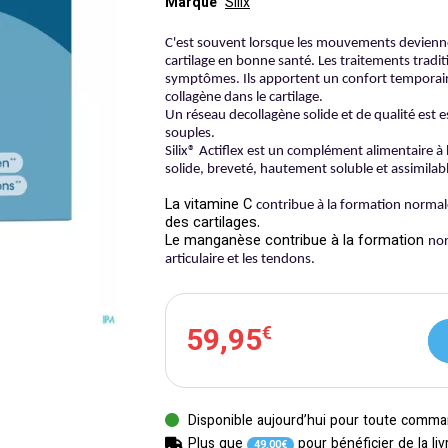
Marque
Silix
C'est souvent lorsque les mouvements deviennent
cartilage en bonne santé. Les traitements tradi
symptômes. Ils apportent un confort temporaire,
collagène dans le cartilage.
Un réseau decollagène solide et de qualité est 
souples.
Silix® Actiflex est un complément alimentaire à
solide, breveté, hautement soluble et assimila
La vitamine C
contribue à la formation normal
des cartilages.
Le manganèse contribue à la formation
nor
articulaire et les tendons.
59
,
95
€
Disponible aujourd’hui pour toute comma
Plus que
pour bénéficier de la liv
49
,
00
€