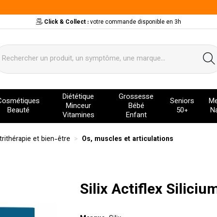
Click & Collect :
votre commande disponible en 3h
ervice
Diététique
Grossesse
Cosmétiques
Seniors
Me
Minceur
Bébé
Beauté
50+
Na
Vitamines
Enfant
trithérapie et bien-être
Os, muscles et articulations
Silix Actiflex Silici