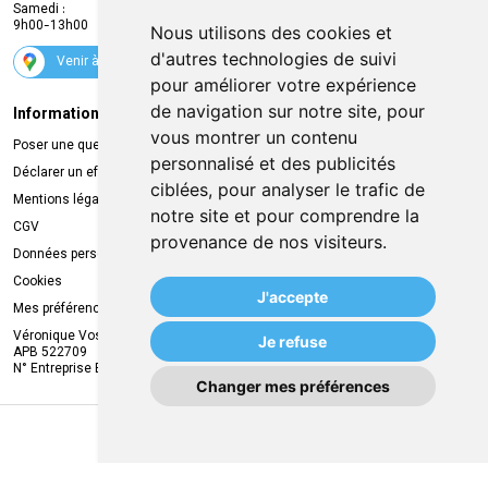
Samedi :
Services
9h00-13h00
Nous utilisons des cookies et
Suivez-nous
d'autres technologies de suivi
Venir à la pharmacie
pour améliorer votre expérience
de navigation sur notre site, pour
Informations légales
Livraison
vous montrer un contenu
Poser une question
Retrait à la pharmacie
personnalisé et des publicités
Déclarer un effet indésirable
Livraison chez vous
ciblées, pour analyser le trafic de
Mentions légales
Livraison dans un Point Relais
notre site et pour comprendre la
CGV
provenance de nos visiteurs.
Données personnelles
Cookies
J'accepte
Mes préférences Cookies
Véronique Vos
Je refuse
APB 522709
N° Entreprise BE0749.944.612
Changer mes préférences
MA REMISE