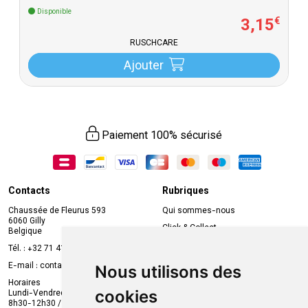
Disponible
3
,
15
€
RUSCHCARE
Ajouter
Paiement 100% sécurisé
Contacts
Rubriques
Chaussée de Fleurus 593
Qui sommes-nous
6060 Gilly
Click & Collect
Belgique
Prise de rendez-vous en ligne
Tél. :
+32 71 41 32 10
Compte professionnel
E-mail :
contact
@
mvapharma.be
Nous utilisons des
Envoi d’ordonnance
Horaires
cookies
Lundi-Vendredi :
Promotions
8h30-12h30 / 13h30-18h30