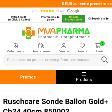
- 5 EUR sur votre première co
4,7/5
53 avis
Retrait en 3h
Pharmacies de
Compte
Besoin d’aide
en Click & Collect
garde
Professionnel
MVA Pharma Votre pharmacie en 
0
Ordonnance
Rendez-vous
Compte
Favoris
Panier
Promos
Produits
Ruschcare Sonde Ballon Gold+