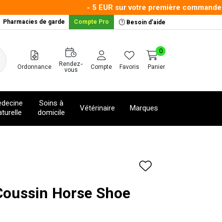
- 5 EUR sur votre première commande ave
Pharmacies de garde
Compte Pro
Besoin d’aide
0
Rendez-
Ordonnance
Compte
Favoris
Panier
vous
decine
Soins à
Vétérinaire
Marques
turelle
domicile
 Coussin Horse Shoe