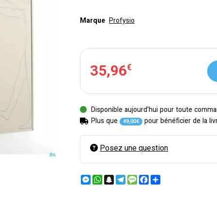
Marque
Profysio
35
,
96
€
Disponible aujourd’hui pour toute comma
Plus que
pour bénéficier de la liv
49
,
00
€
Posez une question
Messenger
WhatsApp
Snapchat
Telegram
Message
Facebook
Partager