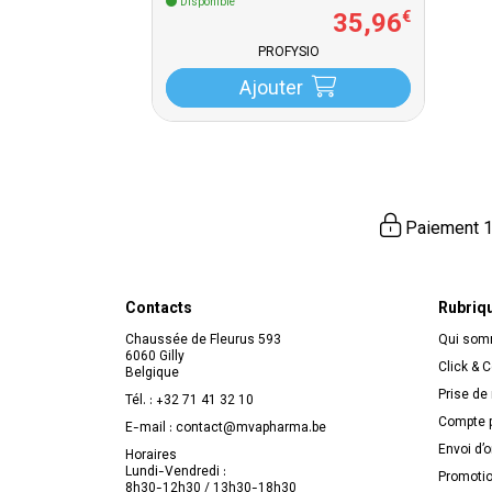
Disponible
35
,
96
€
PROFYSIO
Ajouter
Paiement 1
Contacts
Rubriq
Chaussée de Fleurus 593
Qui so
6060 Gilly
Click & C
Belgique
Prise de
Tél. :
+32 71 41 32 10
Compte p
E-mail :
contact
@
mvapharma.be
Envoi d’
Horaires
Lundi-Vendredi :
Promoti
8h30-12h30 / 13h30-18h30