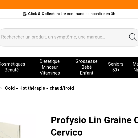
Click & Collect :
votre commande disponible en 3h
ervice
Diététique
Grossesse
Cosmétiques
Seniors
Me
Minceur
Bébé
Beauté
50+
Na
Vitamines
Enfant
Cold - Hot thérapie - chaud/froid
Profysio Lin Graine
Cervico