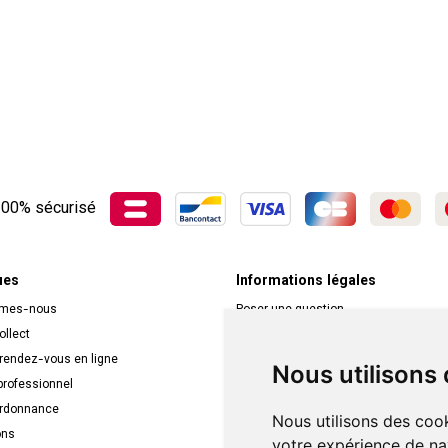
00% sécurisé
ues
Informations légales
mmes-nous
Poser une question
ollect
Déclarer un effet indésirable
 rendez-vous en ligne
Mentions légales
Nous utilisons
rofessionnel
CGV
ordonnance
Données personnelles
Nous utilisons des cook
ons
Cookies
votre expérience de na