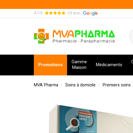
4,7/5
53 avis
MVA Pharma Votre pharmacie en ligne à votre s
Gamme
Promotions
Médicaments
Maison
MVA Pharma
Soins à domicile
Premiers soins