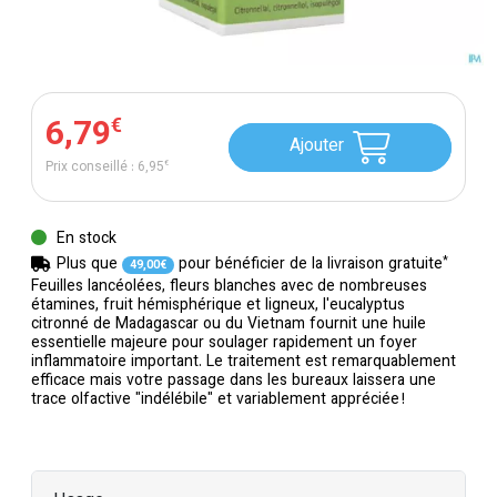
6
,
79
€
Ajouter
Prix conseillé :
6
,
95
€
En stock
*
Plus que
pour bénéficier de la livraison gratuite
49
,
00
€
Feuilles lancéolées, fleurs blanches avec de nombreuses
étamines, fruit hémisphérique et ligneux, l'eucalyptus
citronné de Madagascar ou du Vietnam fournit une huile
essentielle majeure pour soulager rapidement un foyer
inflammatoire important. Le traitement est remarquablement
efficace mais votre passage dans les bureaux laissera une
trace olfactive "indélébile" et variablement appréciée !