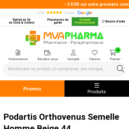
- 5 EUR sur votre première comma
4,7/5
53 avis
Retrait en 3h
Pharmacies de
Compte
Besoin d’aide
en Click & Collect
garde
Professionnel
MVA Pharma Votre pharmacie en 
0
Ordonnance
Rendez-vous
Compte
Favoris
Panier
Promos
Produits
Podartis Orthovenus Semelle