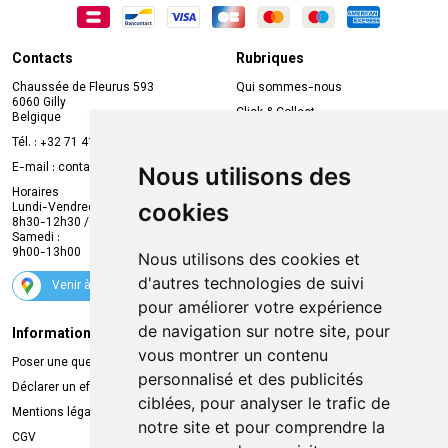
Contacts
Rubriques
Chaussée de Fleurus 593
Qui sommes-nous
6060 Gilly
Click & Collect
Belgique
Prise de rendez-vous en ligne
Tél. :
+32 71 41 32 10
Compte professionnel
E-mail :
contact
@
mvapharma.be
Nous utilisons des
Envoi d’ordonnance
Horaires
cookies
Lundi-Vendredi :
Promotions
8h30-12h30 / 13h30-18h30
Samedi :
Services
9h00-13h00
Nous utilisons des cookies et
Suivez-nous
d'autres technologies de suivi
Venir à la pharmacie
pour améliorer votre expérience
de navigation sur notre site, pour
Informations légales
Livraison
vous montrer un contenu
Poser une question
Retrait à la pharmacie
personnalisé et des publicités
Déclarer un effet indésirable
Livraison chez vous
ciblées, pour analyser le trafic de
Mentions légales
Livraison dans un Point Relais
notre site et pour comprendre la
CGV