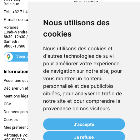
Click & Collect
Belgique
Prise de rendez-vous en ligne
Tél. :
+32 71 41 32 10
Compte professionnel
E-mail :
contact
@
mvapharma.be
Nous utilisons des
Envoi d’ordonnance
Horaires
cookies
Lundi-Vendredi :
Promotions
8h30-12h30 / 13h30-18h30
Samedi :
Services
9h00-13h00
Nous utilisons des cookies et
Suivez-nous
d'autres technologies de suivi
Venir à la pharmacie
pour améliorer votre expérience
de navigation sur notre site, pour
Informations légales
Livraison
vous montrer un contenu
Poser une question
Retrait à la pharmacie
personnalisé et des publicités
Déclarer un effet indésirable
Livraison chez vous
ciblées, pour analyser le trafic de
Mentions légales
Livraison dans un Point Relais
notre site et pour comprendre la
CGV
provenance de nos visiteurs.
Données personnelles
Cookies
J'accepte
Mes préférences Cookies
Véronique Vos
Je refuse