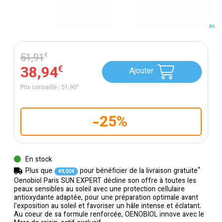
51
,
91
€
38
,
94
€
Ajouter
Prix conseillé :
51
,
90
€
-25%
En stock
*
Plus que
pour bénéficier de la livraison gratuite
49
,
00
€
Oenobiol Paris SUN EXPERT décline son offre à toutes les
peaux sensibles au soleil avec une protection cellulaire
antioxydante adaptée, pour une préparation optimale avant
l'exposition au soleil et favoriser un hâle intense et éclatant.
Au coeur de sa formule renforcée, OENOBIOL innove avec le