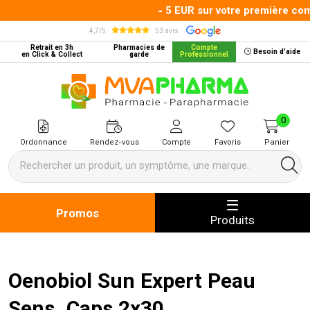
- 5 EUR sur votre première comm
4,7/5
53 avis
Retrait en 3h
Pharmacies de
Compte
Besoin d’aide
en Click & Collect
garde
Professionnel
MVA Pharma Votre pharmacie en 
0
Ordonnance
Rendez-vous
Compte
Favoris
Panier
Promos
Produits
Oenobiol Sun Expert Peau