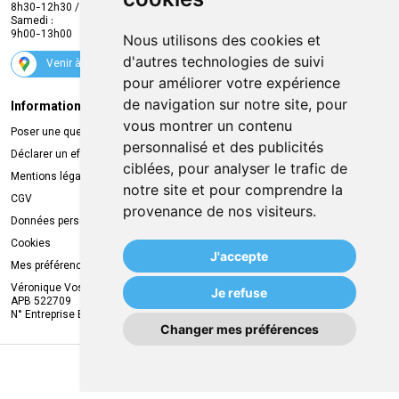
8h30-12h30 / 13h30-18h30
Samedi :
Services
9h00-13h00
Nous utilisons des cookies et
Suivez-nous
d'autres technologies de suivi
Venir à la pharmacie
pour améliorer votre expérience
de navigation sur notre site, pour
Informations légales
Livraison
vous montrer un contenu
Poser une question
Retrait à la pharmacie
personnalisé et des publicités
Déclarer un effet indésirable
Livraison chez vous
ciblées, pour analyser le trafic de
Mentions légales
Livraison dans un Point Relais
notre site et pour comprendre la
CGV
provenance de nos visiteurs.
Données personnelles
Cookies
J'accepte
Mes préférences Cookies
Véronique Vos
Je refuse
APB 522709
N° Entreprise BE0749.944.612
Changer mes préférences
MA REMISE