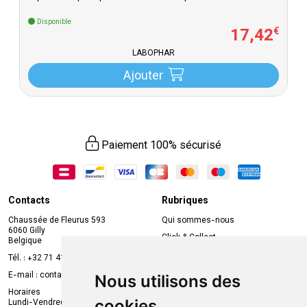
Disponible
17
,
42
€
LABOPHAR
Ajouter
Paiement 100% sécurisé
Contacts
Rubriques
Chaussée de Fleurus 593
Qui sommes-nous
6060 Gilly
Click & Collect
Belgique
Prise de rendez-vous en ligne
Tél. :
+32 71 41 32 10
Compte professionnel
E-mail :
contact
@
mvapharma.be
Nous utilisons des
Envoi d’ordonnance
Horaires
cookies
Lundi-Vendredi :
Promotions