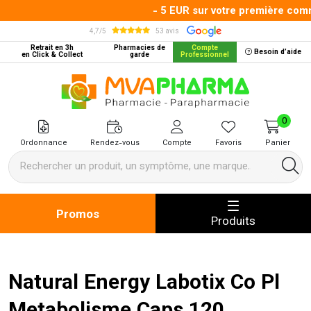
- 5 EUR sur votre première comma
4,7/5
53 avis
Retrait en 3h
Pharmacies de
Compte
Besoin d’aide
en Click & Collect
garde
Professionnel
MVA Pharma Votre pharmacie en 
0
Ordonnance
Rendez-vous
Compte
Favoris
Panier
Promos
Produits
Natural Energy Labotix Co Pl