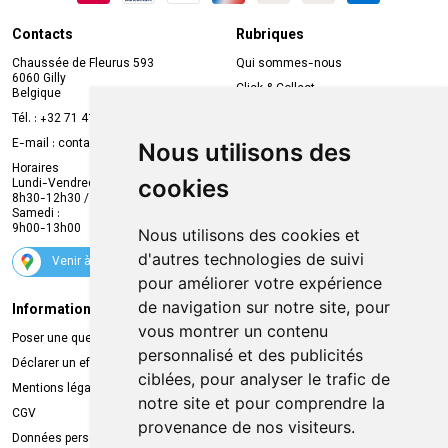
Contacts
Rubriques
Chaussée de Fleurus 593
Qui sommes-nous
6060 Gilly
Click & Collect
Belgique
Prise de rendez-vous en ligne
Tél. :
+32 71 41 32 10
Compte professionnel
E-mail :
contact
@
mvapharma.be
Nous utilisons des
Envoi d’ordonnance
Horaires
cookies
Lundi-Vendredi :
Promotions
8h30-12h30 / 13h30-18h30
Samedi :
Services
9h00-13h00
Nous utilisons des cookies et
Suivez-nous
d'autres technologies de suivi
Venir à la pharmacie
pour améliorer votre expérience
de navigation sur notre site, pour
Informations légales
Livraison
vous montrer un contenu
Poser une question
Retrait à la pharmacie
personnalisé et des publicités
Déclarer un effet indésirable
Livraison chez vous
ciblées, pour analyser le trafic de
Mentions légales
Livraison dans un Point Relais
notre site et pour comprendre la
CGV
provenance de nos visiteurs.
Données personnelles