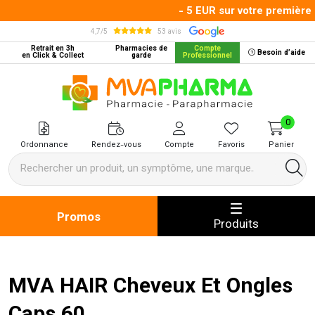
- 5 EUR sur votre première 
4,7/5
53 avis
Retrait en 3h
Pharmacies de
Compte
Besoin d’aide
en Click & Collect
garde
Professionnel
MVA Pharma Votre pharmacie en 
0
Ordonnance
Rendez-vous
Compte
Favoris
Panier
Promos
Produits
MVA HAIR Cheveux Et Ongles