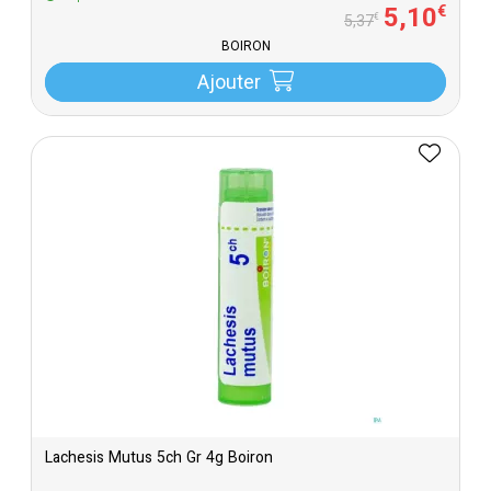
5
,
10
€
€
5
,
37
BOIRON
Ajouter
Lachesis Mutus 5ch Gr 4g Boiron