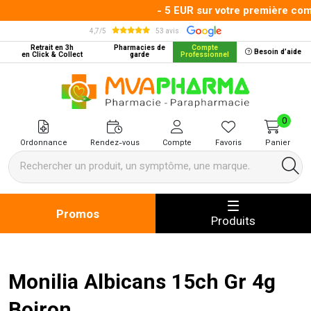
- 5 EUR sur votre première comm
4,7/5
53 avis
Retrait en 3h
Pharmacies de
Compte
Besoin d’aide
en Click & Collect
garde
Professionnel
MVA Pharma Votre pharmacie en 
0
Ordonnance
Rendez-vous
Compte
Favoris
Panier
Promos
Produits
Monilia Albicans 15ch Gr 4g