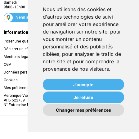
Samedi :
Services
9h00-13h00
Nous utilisons des cookies et
Suivez-nous
d'autres technologies de suivi
Venir à la pharmacie
pour améliorer votre expérience
de navigation sur notre site, pour
Informations légales
Livraison
vous montrer un contenu
Poser une question
Retrait à la pharmacie
personnalisé et des publicités
Déclarer un effet indésirable
Livraison chez vous
ciblées, pour analyser le trafic de
Mentions légales
Livraison dans un Point Relais
notre site et pour comprendre la
CGV
provenance de nos visiteurs.
Données personnelles
Cookies
J'accepte
Mes préférences Cookies
Véronique Vos
Je refuse
APB 522709
N° Entreprise BE0749.944.612
Changer mes préférences
MA REMISE