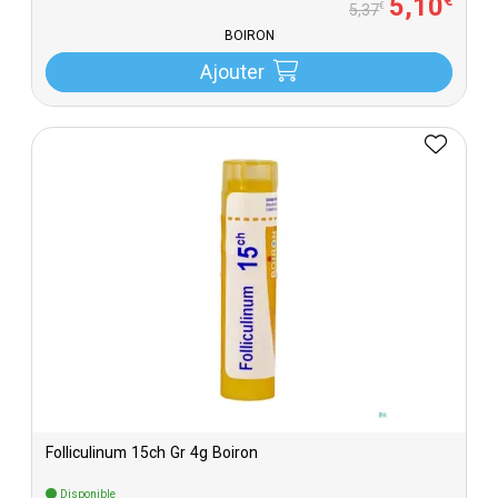
5
,
10
€
€
5
,
37
BOIRON
Ajouter
Folliculinum 15ch Gr 4g Boiron
Disponible