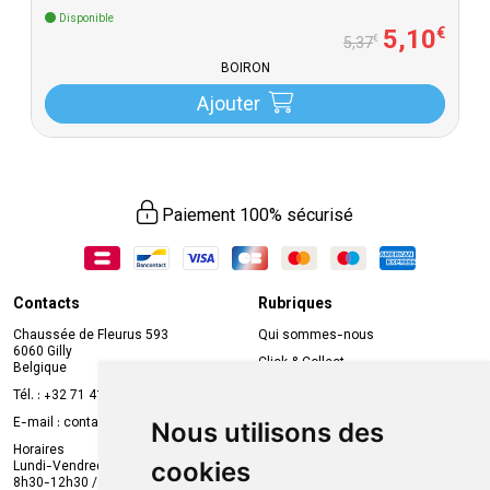
Disponible
5
,
10
€
€
5
,
37
BOIRON
Ajouter
Paiement 100% sécurisé
Contacts
Rubriques
Chaussée de Fleurus 593
Qui sommes-nous
6060 Gilly
Click & Collect
Belgique
Prise de rendez-vous en ligne
Tél. :
+32 71 41 32 10
Compte professionnel
E-mail :
contact
@
mvapharma.be
Nous utilisons des
Envoi d’ordonnance
Horaires
cookies
Lundi-Vendredi :
Promotions
8h30-12h30 / 13h30-18h30