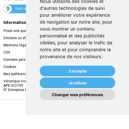
Nous utilisons des cookies et
Suivez-nous
d'autres technologies de suivi
Venir à la pharmacie
pour améliorer votre expérience
de navigation sur notre site, pour
Informations légales
Livraison
vous montrer un contenu
Poser une question
Retrait à la pharmacie
personnalisé et des publicités
Déclarer un effet indésirable
Livraison chez vous
ciblées, pour analyser le trafic de
Mentions légales
Livraison dans un Point Relais
notre site et pour comprendre la
CGV
provenance de nos visiteurs.
Données personnelles
Cookies
J'accepte
Mes préférences Cookies
Véronique Vos
Je refuse
APB 522709
N° Entreprise BE0749.944.612
Changer mes préférences
MA REMISE