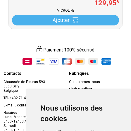
129
,
95
€
MICROLIFE
Ajouter
Paiement 100% sécurisé
Contacts
Rubriques
Chaussée de Fleurus 593
Qui sommes-nous
6060 Gilly
Click & Collect
Belgique
Prise de rendez-vous en ligne
Tél. :
+32 71 41 32 10
Compte professionnel
E-mail :
contact
@
mvapharma.be
Nous utilisons des
Envoi d’ordonnance
Horaires
cookies
Lundi-Vendredi :
Promotions
8h30-12h30 / 13h30-18h30
Samedi :
Services
9h00-13h00