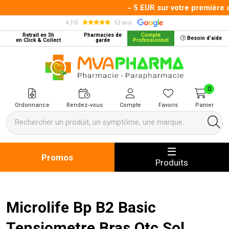
- 5 EUR sur votre première c
4,7/5
53 avis
Retrait en 3h
Pharmacies de
Compte
Besoin d’aide
en Click & Collect
garde
Professionnel
MVA Pharma Votre pharmacie en 
0
Ordonnance
Rendez-vous
Compte
Favoris
Panier
Promos
Produits
Microlife Bp B2 Basic