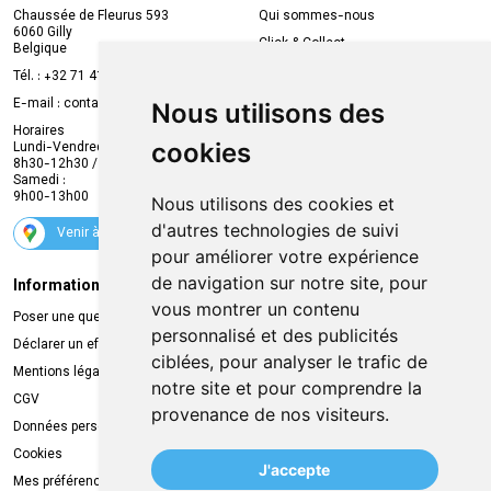
Chaussée de Fleurus 593
Qui sommes-nous
6060 Gilly
Click & Collect
Belgique
Prise de rendez-vous en ligne
Tél. :
+32 71 41 32 10
Compte professionnel
E-mail :
contact
@
mvapharma.be
Nous utilisons des
Envoi d’ordonnance
Horaires
cookies
Lundi-Vendredi :
Promotions
8h30-12h30 / 13h30-18h30
Samedi :
Services
9h00-13h00
Nous utilisons des cookies et
Suivez-nous
d'autres technologies de suivi
Venir à la pharmacie
pour améliorer votre expérience
de navigation sur notre site, pour
Informations légales
Livraison
vous montrer un contenu
Poser une question
Retrait à la pharmacie
personnalisé et des publicités
Déclarer un effet indésirable
Livraison chez vous
ciblées, pour analyser le trafic de
Mentions légales
Livraison dans un Point Relais
notre site et pour comprendre la
CGV
provenance de nos visiteurs.
Données personnelles
Cookies
J'accepte
Mes préférences Cookies