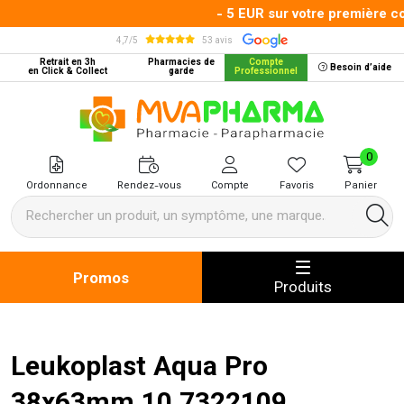
- 5 EUR sur votre première co
4,7/5
53 avis
Retrait en 3h
Pharmacies de
Compte
Besoin d’aide
en Click & Collect
garde
Professionnel
MVA Pharma Votre pharmacie en 
0
Ordonnance
Rendez-vous
Compte
Favoris
Panier
Promos
Produits
Leukoplast Aqua Pro