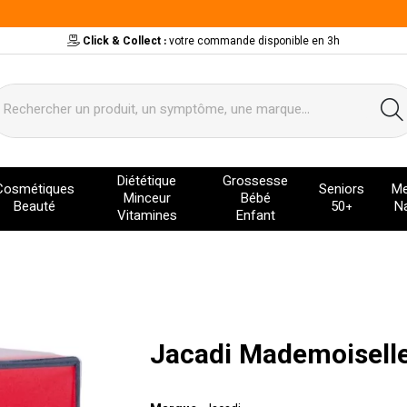
Click & Collect :
votre commande disponible en 3h
ervice
Diététique
Grossesse
Cosmétiques
Seniors
Me
Minceur
Bébé
Beauté
50+
Na
Vitamines
Enfant
Jacadi Mademoisell