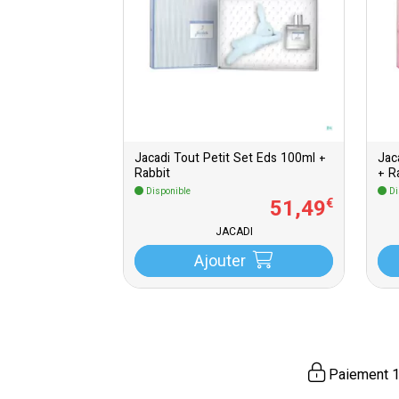
Jacadi Tout Petit Set Eds 100ml +
Jac
Rabbit
+ R
Disponible
Di
51
,
49
€
JACADI
Ajouter
Paiement 1