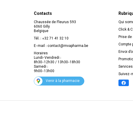
Contacts
Rubriq
Chaussée de Fleurus 593
Qui so
6060 Gilly
Click & C
Belgique
Prise de
Tél. :
+32 71 41 32 10
Compte p
E-mail :
contact
@
mvapharma.be
Envoi d’
Horaires
Lundi-Vendredi :
Promoti
8h30-12h30 / 13h30-18h30
Samedi :
Services
9h00-13h00
Suivez-
Venir à la pharmacie
© 20