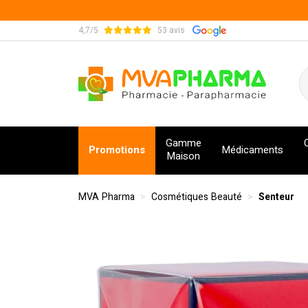
4,7/5
53 avis
MVA Pharma Votre pharmacie en ligne à votre s
Gamme
Promotions
Médicaments
Maison
MVA Pharma
Cosmétiques Beauté
Senteur