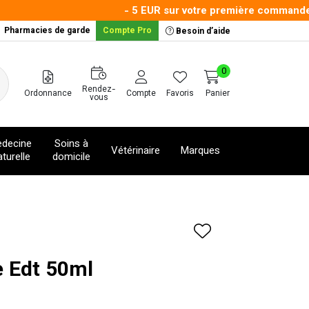
- 5 EUR sur votre première commande ave
Pharmacies de garde
Compte Pro
Besoin d’aide
0
Rendez-
Ordonnance
Compte
Favoris
Panier
vous
decine
Soins à
Vétérinaire
Marques
turelle
domicile
e Edt 50ml