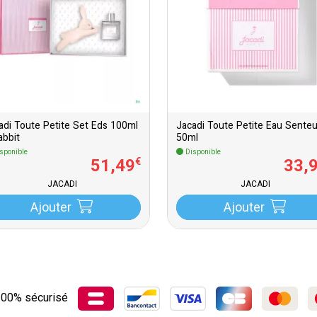
adi Toute Petite Set Eds 100ml
Jacadi Toute Petite Eau Senteu
abbit
50ml
sponible
Disponible
51
,
49
33
,
€
JACADI
JACADI
Ajouter
Ajouter
00% sécurisé