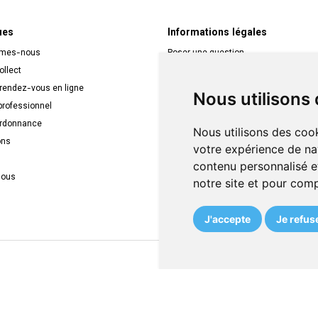
ues
Informations légales
mmes-nous
Poser une question
ollect
Déclarer un effet indésirable
 rendez-vous en ligne
Mentions légales
Nous utilisons
rofessionnel
CGV
ordonnance
Données personnelles
Nous utilisons des cook
ons
Cookies
votre expérience de na
Mes préférences Cookies
contenu personnalisé et
nous
Véronique Vos
notre site et pour com
APB 522709
N° Entreprise BE0749.944.612
J'accepte
Je refus
26 MVAPharma
Tous droits réservés
Votre pharmacie sur Internet avec
Apote