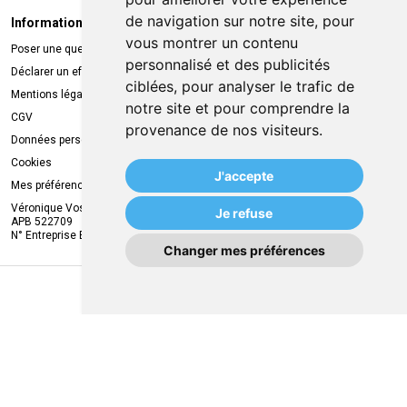
de navigation sur notre site, pour
Informations légales
Livraison
vous montrer un contenu
Poser une question
Retrait à la pharmacie
personnalisé et des publicités
Déclarer un effet indésirable
Livraison chez vous
ciblées, pour analyser le trafic de
Mentions légales
Livraison dans un Point Relais
notre site et pour comprendre la
CGV
provenance de nos visiteurs.
Données personnelles
Cookies
J'accepte
Mes préférences Cookies
Véronique Vos
Je refuse
APB 522709
N° Entreprise BE0749.944.612
Changer mes préférences
MA REMISE