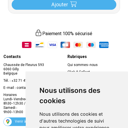
Ajouter
Paiement 100% sécurisé
Contacts
Rubriques
Chaussée de Fleurus 593
Qui sommes-nous
6060 Gilly
Click & Collect
Belgique
Prise de rendez-vous en ligne
Tél. :
+32 71 41 32 10
Compte professionnel
E-mail :
contact
@
mvapharma.be
Nous utilisons des
Envoi d’ordonnance
Horaires
cookies
Lundi-Vendredi :
Promotions
8h30-12h30 / 13h30-18h30
Samedi :
Services
9h00-13h00
Nous utilisons des cookies et
Suivez-nous
d'autres technologies de suivi
Venir à la pharmacie
pour améliorer votre expérience