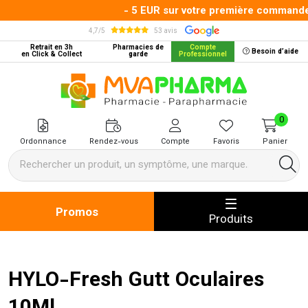
- 5 EUR sur votre première commande a
4,7/5
53 avis
Retrait en 3h
Pharmacies de
Compte
Besoin d’aide
en Click & Collect
garde
Professionnel
MVA Pharma Votre pharmacie en 
0
Ordonnance
Rendez-vous
Compte
Favoris
Panier
Promos
Produits
HYLO-Fresh Gutt Oculaires