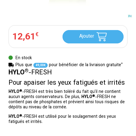
12
,
61
€
Ajouter
En stock
*
Plus que
pour bénéficier de la livraison gratuite
49
,
00
€
®
HYLO
-FRESH
Pour apaiser les yeux fatigués et irrités
®
HYLO
-FRESH
est très bien toléré du fait qu'il ne contient
®
aucun agents conservateurs. De plus,
HYLO
-FRESH
ne
contient pas de phosphates et prévient ainsi tous risques de
dépôts au niveau de la cornée.
®
HYLO
-FRESH
est utilisé pour le soulagement des yeux
fatigués et irrités.