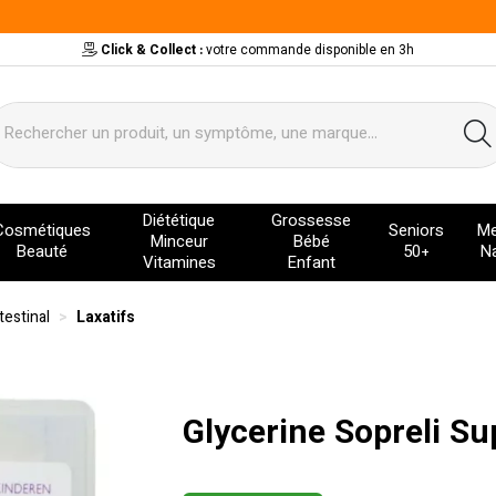
Click & Collect :
votre commande disponible en 3h
ervice
Diététique
Grossesse
Cosmétiques
Seniors
Me
Minceur
Bébé
Beauté
50+
Na
Vitamines
Enfant
estinal
Laxatifs
Glycerine Sopreli Su