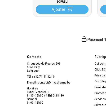
SOPRELI
Ajouter
Paiement 1
Contacts
Rubriq
Chaussée de Fleurus 593
Qui so
6060 Gilly
Click & C
Belgique
Prise de
Tél. :
+32 71 41 32 10
Compte p
E-mail :
contact
@
mvapharma.be
Envoi d’
Horaires
Lundi-Vendredi :
Promoti
8h30-12h30 / 13h30-18h30
Samedi :
Services
9h00-13h00
Suivez-