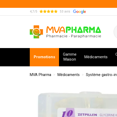
4,7/5
53 avis
MVA Pharma Votre pharmacie en ligne à votre s
Gamme
Promotions
Médicaments
Maison
MVA Pharma
Médicaments
Système gastro-int