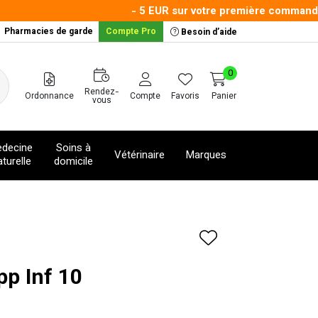
- 5 EUR sur votre première commande ave
Pharmacies de garde
Compte Pro
Besoin d’aide
0
Rendez-
Ordonnance
Compte
Favoris
Panier
vous
decine
Soins à
Vétérinaire
Marques
turelle
domicile
pp Inf 10