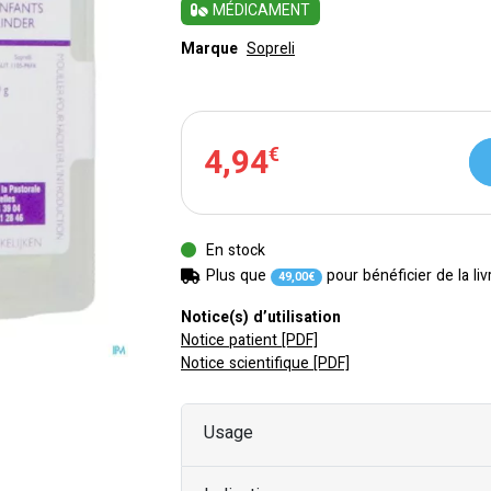
MÉDICAMENT
Marque
Sopreli
4
,
94
€
En stock
Plus que
pour bénéficier de la liv
49
,
00
€
Notice(s) d’utilisation
Notice patient [PDF]
Notice scientifique [PDF]
Usage