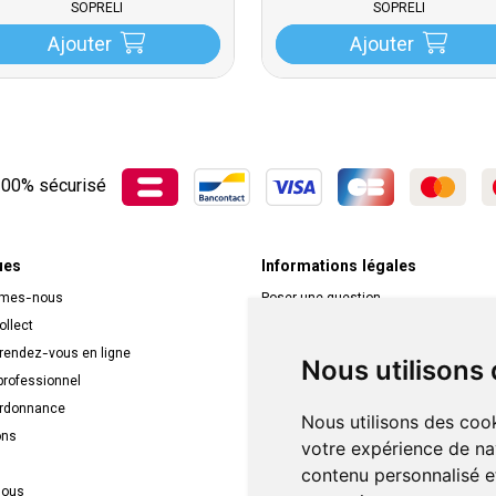
SOPRELI
SOPRELI
Ajouter
Ajouter
00% sécurisé
ues
Informations légales
mmes-nous
Poser une question
ollect
Déclarer un effet indésirable
 rendez-vous en ligne
Mentions légales
Nous utilisons
rofessionnel
CGV
ordonnance
Données personnelles
Nous utilisons des cook
ons
Cookies
votre expérience de na
Mes préférences Cookies
contenu personnalisé et
nous
Véronique Vos