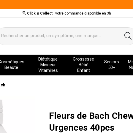
Click & Collect :
votre commande disponible en 3h
ervice
Diététique
Grossesse
Cosmétiques
Seniors
Me
Minceur
Bébé
Beauté
50+
Na
Vitamines
Enfant
ach
Fleurs de Bach Che
Urgences 40pcs