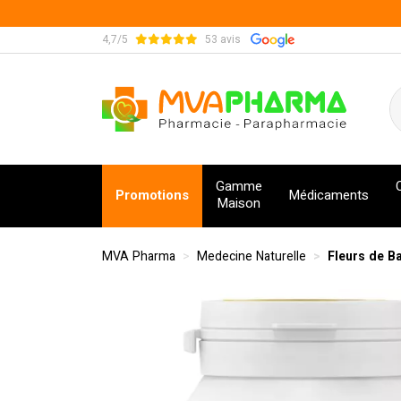
4,7/5
53 avis
MVA Pharma Votre pharmacie en ligne à votre s
Gamme
Promotions
Médicaments
Maison
MVA Pharma
Medecine Naturelle
Fleurs de B