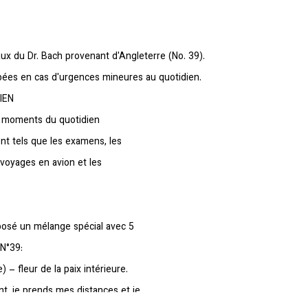
ux du Dr. Bach provenant d'Angleterre (No. 39).
bées en cas d'urgences mineures au quotidien.
IEN
s moments du quotidien
t tels que les examens, les
es voyages en avion et les
posé un mélange spécial avec 5
N°39:
 – fleur de la paix intérieure.
t, je prends mes distances et je