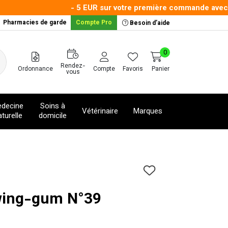
- 5 EUR sur votre première commande avec le 
Pharmacies de garde
Compte Pro
Besoin d’aide
0
Rendez-
Ordonnance
Compte
Favoris
Panier
vous
decine
Soins à
Vétérinaire
Marques
turelle
domicile
wing-gum N°39