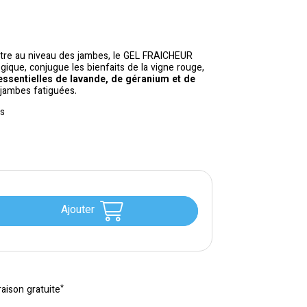
être au niveau des jambes
, le GEL FRAICHEUR
gique, conjugue les
bienfaits de la vigne rouge
,
essentielles de lavande, de géranium et de
jambes fatiguées
.
es
Ajouter
*
raison gratuite