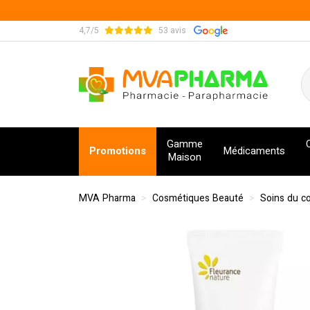
4,7/5
53 avis
MVA Pharma Votre pharmacie en ligne à votre s
Gamme
Promotions
Médicaments
Maison
MVA Pharma
Cosmétiques Beauté
Soins du c