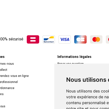
00% sécurisé
ues
Informations légales
mmes-nous
Poser une question
ollect
Déclarer un effet indésirable
 rendez-vous en ligne
Mentions légales
Nous utilisons
rofessionnel
CGV
ordonnance
Données personnelles
Nous utilisons des cook
ons
Cookies
votre expérience de na
Mes préférences Cookies
contenu personnalisé et
nous
Véronique Vos
notre site et pour com