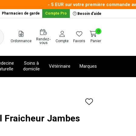
- 5 EUR sur votre première commande avec l
Pharmacies de garde
Compte Pro
Besoin d’aide
0
Rendez-
Ordonnance
Compte
Favoris
Panier
vous
decine
Soins à
Vétérinaire
Marques
turelle
domicile
l Fraicheur Jambes