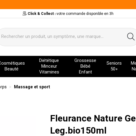
Click & Collect :
votre commande disponible en 3h
ervice
Diététique
Grossesse
Cosmétiques
Seniors
Me
Minceur
Bébé
Beauté
50+
Na
Vitamines
Enfant
orps
Massage et sport
Fleurance Nature Ge
Leg.bio150ml