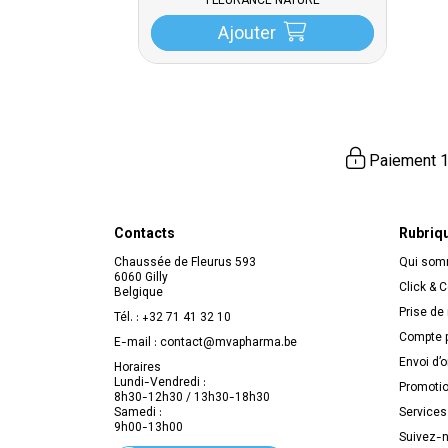
FLEURANCE NATURE
Ajouter
Paiement 1
Contacts
Rubriq
Chaussée de Fleurus 593
Qui so
6060 Gilly
Click & C
Belgique
Prise de
Tél. :
+32 71 41 32 10
Compte p
E-mail :
contact
@
mvapharma.be
Envoi d’
Horaires
Lundi-Vendredi :
Promoti
8h30-12h30 / 13h30-18h30
Samedi :
Services
9h00-13h00
Suivez-