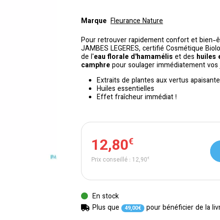
Marque
Fleurance Nature
Pour retrouver rapidement
confort et bien-
JAMBES LEGERES, certifié Cosmétique Biolo
de l'
eau florale d'hamamélis
et des
huiles 
camphre
pour soulager immédiatement vos
Extraits de plantes aux vertus apaisant
Huiles essentielles
Effet fraîcheur immédiat !
12
,
80
€
Prix conseillé :
12
,
90
€
En stock
Plus que
pour bénéficier de la liv
49
,
00
€