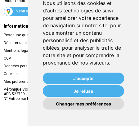
9h00-13h00
Nous utilisons des cookies et
Suivez-nous
d'autres technologies de suivi
Venir à la pharmacie
pour améliorer votre expérience
de navigation sur notre site, pour
Informations légales
Livraison
vous montrer un contenu
Poser une question
Retrait à la pharmacie
personnalisé et des publicités
Déclarer un effet indésirable
Livraison chez vous
ciblées, pour analyser le trafic de
Mentions légales
Livraison dans un Point Relais
notre site et pour comprendre la
CGV
provenance de nos visiteurs.
Données personnelles
Cookies
J'accepte
Mes préférences Cookies
Véronique Vos
Je refuse
APB 522709
N° Entreprise BE0749.944.612
Changer mes préférences
MA REMISE