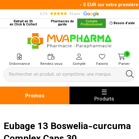
- 5 EUR sur votre première
4,7/5
53 avis
Retrait en 3h
Pharmacies de
Compte
Besoin d’aide
en Click & Collect
garde
Professionnel
MVA Pharma Votre pharmacie en 
0
Ordonnance
Rendez-vous
Compte
Favoris
Panier
Promos
Produits
Eubage 13 Boswelia-curcuma