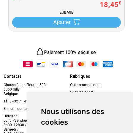
18
,
45
€
EUBAGE
Ajouter
Paiement 100% sécurisé
Contacts
Rubriques
Chaussée de Fleurus 593
Qui sommes-nous
6060 Gilly
Click & Collect
Belgique
Prise de rendez-vous en ligne
Tél. :
+32 71 41 32 10
Compte professionnel
E-mail :
contact
@
mvapharma.be
Nous utilisons des
Envoi d’ordonnance
Horaires
cookies
Lundi-Vendredi :
Promotions
8h30-12h30 / 13h30-18h30
Samedi :
Services