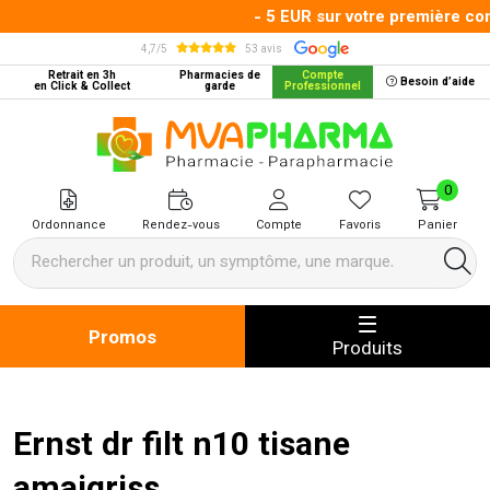
- 5 EUR sur votre première com
4,7/5
53 avis
Retrait en 3h
Pharmacies de
Compte
Besoin d’aide
en Click & Collect
garde
Professionnel
MVA Pharma Votre pharmacie en 
0
Ordonnance
Rendez-vous
Compte
Favoris
Panier
Promos
Produits
Ernst dr filt n10 tisane