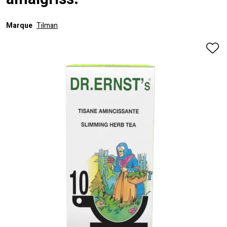
amaigriss.
Marque
Tilman