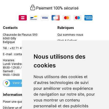
Paiement 100% sécurisé
Contacts
Rubriques
Chaussée de Fleurus 593
Qui sommes-nous
6060 Gilly
Click & Collect
Belgique
Prise de rendez-vous en ligne
Tél. :
+32 71 41 32 10
Compte professionnel
E-mail :
contact
@
mvapharma.be
Nous utilisons des
Envoi d’ordonnance
Horaires
cookies
Lundi-Vendredi :
Promotions
8h30-12h30 / 13h30-18h30
Samedi :
Services
9h00-13h00
Nous utilisons des cookies et
Suivez-nous
d'autres technologies de suivi
Venir à la pharmacie
pour améliorer votre expérience
de navigation sur notre site, pour
Informations légales
Livraison
vous montrer un contenu
Poser une question
Retrait à la pharmacie
personnalisé et des publicités
Déclarer un effet indésirable
Livraison chez vous