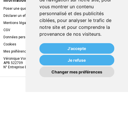
Informations légales
Livraison
vous montrer un contenu
Poser une question
Retrait à la pharmacie
personnalisé et des publicités
Déclarer un effet indésirable
Livraison chez vous
ciblées, pour analyser le trafic de
Mentions légales
Livraison dans un Point Relais
notre site et pour comprendre la
CGV
provenance de nos visiteurs.
Données personnelles
Cookies
J'accepte
Mes préférences Cookies
Véronique Vos
Je refuse
APB 522709
N° Entreprise BE0749.944.612
Changer mes préférences
MA REMISE
© 2026 MVAPharma
Tous droits réservés
Apotekisto