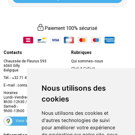
Paiement 100% sécurisé
Contacts
Rubriques
Chaussée de Fleurus 593
Qui sommes-nous
6060 Gilly
Click & Collect
Belgique
Prise de rendez-vous en ligne
Tél. :
+32 71 41 32 10
Compte professionnel
E-mail :
contact
@
mvapharma.be
Nous utilisons des
Envoi d’ordonnance
Horaires
cookies
Lundi-Vendredi :
Promotions
8h30-12h30 / 13h30-18h30
Samedi :
Services
9h00-13h00
Nous utilisons des cookies et
Suivez-nous
d'autres technologies de suivi
Venir à la pharmacie
pour améliorer votre expérience
de navigation sur notre site, pour