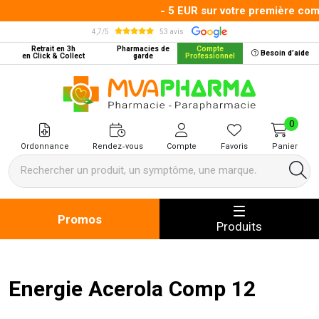
- 5 EUR sur votre première comm
4,7/5
53 avis
Retrait en 3h
Pharmacies de
Compte
Besoin d’aide
en Click & Collect
garde
Professionnel
MVA Pharma Votre pharmacie en 
0
Ordonnance
Rendez-vous
Compte
Favoris
Panier
Promos
Produits
Energie Acerola Comp 12