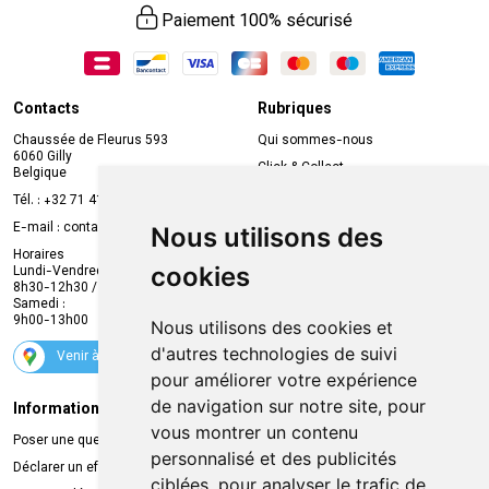
Paiement 100% sécurisé
Contacts
Rubriques
Chaussée de Fleurus 593
Qui sommes-nous
6060 Gilly
Click & Collect
Belgique
Prise de rendez-vous en ligne
Tél. :
+32 71 41 32 10
Compte professionnel
E-mail :
contact
@
mvapharma.be
Nous utilisons des
Envoi d’ordonnance
Horaires
cookies
Lundi-Vendredi :
Promotions
8h30-12h30 / 13h30-18h30
Samedi :
Services
9h00-13h00
Nous utilisons des cookies et
Suivez-nous
d'autres technologies de suivi
Venir à la pharmacie
pour améliorer votre expérience
de navigation sur notre site, pour
Informations légales
Livraison
vous montrer un contenu
Poser une question
Retrait à la pharmacie
personnalisé et des publicités
Déclarer un effet indésirable
Livraison chez vous
ciblées, pour analyser le trafic de