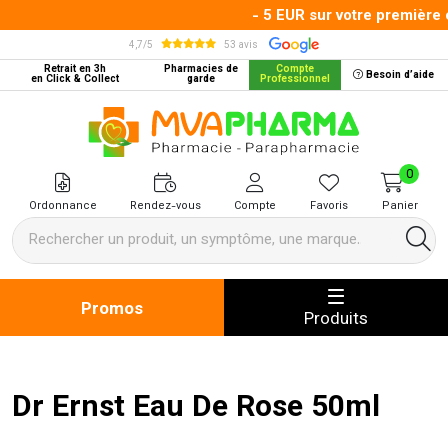
- 5 EUR sur votre première c
4,7/5
53 avis
Retrait en 3h
Pharmacies de
Compte
Besoin d’aide
en Click & Collect
garde
Professionnel
MVA Pharma Votre pharmacie en 
0
Ordonnance
Rendez-vous
Compte
Favoris
Panier
Promos
Produits
Dr Ernst Eau De Rose 50ml