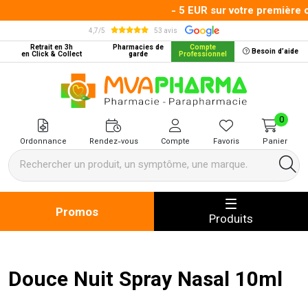
- 5 EUR sur votre première c
4,7/5
53 avis
Retrait en 3h
Pharmacies de
Compte
Besoin d’aide
en Click & Collect
garde
Professionnel
MVA Pharma Votre pharmacie en 
0
Ordonnance
Rendez-vous
Compte
Favoris
Panier
Promos
Produits
Douce Nuit Spray Nasal 10ml