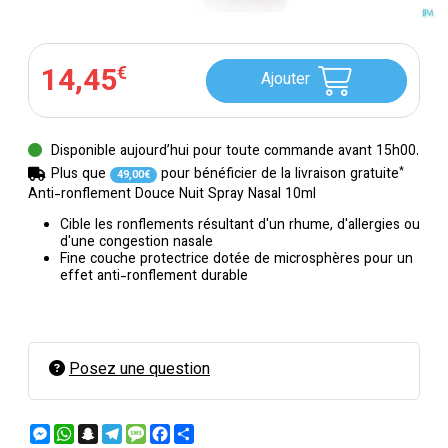
14
,
45
€
Ajouter
Disponible aujourd’hui pour toute commande avant 15h00.
*
Plus que
pour bénéficier de la livraison gratuite
49
,
00
€
Anti-ronflement Douce Nuit Spray Nasal 10ml
Cible les ronflements résultant d'un rhume, d'allergies ou
d'une congestion nasale
Fine couche protectrice dotée de microsphères pour un
effet anti-ronflement durable
Posez une question
Messenger
WhatsApp
Snapchat
Telegram
Message
Facebook
Partager