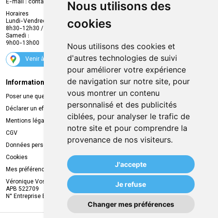
E-mail :
contact
@
mvapharma.be
Nous utilisons des
Envoi d’ordonnance
Horaires
cookies
Lundi-Vendredi :
Promotions
8h30-12h30 / 13h30-18h30
Samedi :
Services
9h00-13h00
Nous utilisons des cookies et
Suivez-nous
d'autres technologies de suivi
Venir à la pharmacie
pour améliorer votre expérience
de navigation sur notre site, pour
Informations légales
Livraison
vous montrer un contenu
Poser une question
Retrait à la pharmacie
personnalisé et des publicités
Déclarer un effet indésirable
Livraison chez vous
ciblées, pour analyser le trafic de
Mentions légales
Livraison dans un Point Relais
notre site et pour comprendre la
CGV
provenance de nos visiteurs.
Données personnelles
Cookies
J'accepte
Mes préférences Cookies
Véronique Vos
Je refuse
APB 522709
N° Entreprise BE0749.944.612
Changer mes préférences