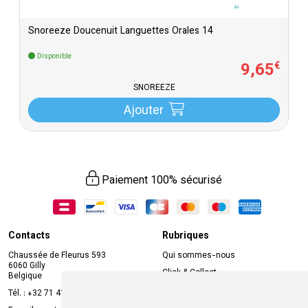
Snoreeze Doucenuit Languettes Orales 14
Disponible
9
,
65
€
SNOREEZE
Ajouter
Paiement 100% sécurisé
Contacts
Rubriques
Chaussée de Fleurus 593
Qui sommes-nous
6060 Gilly
Click & Collect
Belgique
Prise de rendez-vous en ligne
Tél. :
+32 71 41 32 10
Compte professionnel