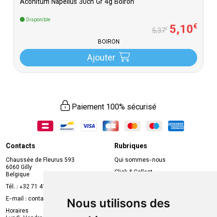
Aconitum Napellus 30ch Gr 4g Boiron
Disponible
5
,
10
€
€
5
,
37
BOIRON
Ajouter
Paiement 100% sécurisé
Contacts
Rubriques
Chaussée de Fleurus 593
Qui sommes-nous
6060 Gilly
Click & Collect
Belgique
Prise de rendez-vous en ligne
Tél. :
+32 71 41 32 10
Compte professionnel
E-mail :
contact
@
mvapharma.be
Nous utilisons des
Envoi d’ordonnance
Horaires