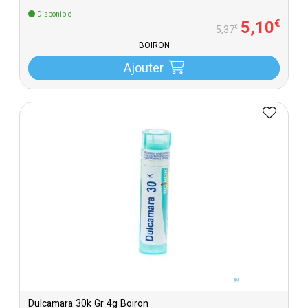
Disponible
5
,
10
€
€
5
,
37
BOIRON
Ajouter
Dulcamara 30k Gr 4g Boiron