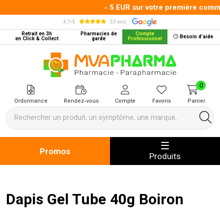
- 5 EUR sur votre première comman
4,7/5
53 avis
Retrait en 3h
Pharmacies de
Compte
Besoin d’aide
en Click & Collect
garde
Professionnel
MVA Pharma Votre pharmacie en 
0
Ordonnance
Rendez-vous
Compte
Favoris
Panier
Promos
Produits
Dapis Gel Tube 40g Boiron