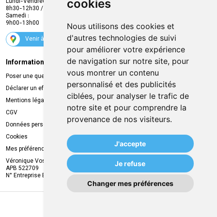
cookies
Lundi-Vendredi :
Promotions
8h30-12h30 / 13h30-18h30
Samedi :
Services
9h00-13h00
Nous utilisons des cookies et
Suivez-nous
d'autres technologies de suivi
Venir à la pharmacie
pour améliorer votre expérience
de navigation sur notre site, pour
Informations légales
Livraison
vous montrer un contenu
Poser une question
Retrait à la pharmacie
personnalisé et des publicités
Déclarer un effet indésirable
Livraison chez vous
ciblées, pour analyser le trafic de
Mentions légales
Livraison dans un Point Relais
notre site et pour comprendre la
CGV
provenance de nos visiteurs.
Données personnelles
Cookies
J'accepte
Mes préférences Cookies
Véronique Vos
Je refuse
APB 522709
N° Entreprise BE0749.944.612
Changer mes préférences
MA REMISE