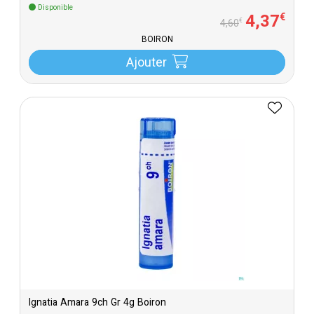
Disponible
4
,
37
€
€
4
,
60
BOIRON
Ajouter
Ignatia Amara 9ch Gr 4g Boiron