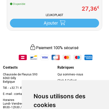
Disponible
27
,
36
€
LEUKOPLAST
Ajouter
Paiement 100% sécurisé
Contacts
Rubriques
Chaussée de Fleurus 593
Qui sommes-nous
6060 Gilly
Click & Collect
Belgique
Prise de rendez-vous en ligne
Tél. :
+32 71 41 32 10
Compte professionnel
E-mail :
contact
@
mvapharma.be
Nous utilisons des
Envoi d’ordonnance
Horaires
cookies
Lundi-Vendredi :
Promotions
8h30-12h30 / 13h30-18h30