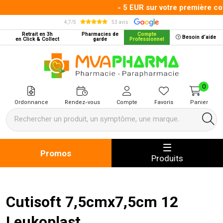
- 5 EUR sur votre première com
4,7/5
53 avis
Retrait en 3h
Pharmacies de
Compte
Besoin d’aide
en Click & Collect
garde
Professionnel
MVA Pharma Votre pharmacie en 
0
Ordonnance
Rendez-vous
Compte
Favoris
Panier
Promos
Produits
Cutisoft 7,5cmx7,5cm 12