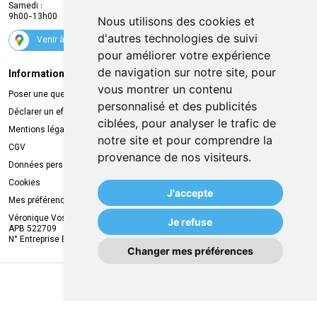
Samedi :
Services
9h00-13h00
Nous utilisons des cookies et
Suivez-nous
d'autres technologies de suivi
Venir à la pharmacie
pour améliorer votre expérience
de navigation sur notre site, pour
Informations légales
Livraison
vous montrer un contenu
Poser une question
Retrait à la pharmacie
personnalisé et des publicités
Déclarer un effet indésirable
Livraison chez vous
ciblées, pour analyser le trafic de
Mentions légales
Livraison dans un Point Relais
notre site et pour comprendre la
CGV
provenance de nos visiteurs.
Données personnelles
Cookies
J'accepte
Mes préférences Cookies
Véronique Vos
Je refuse
APB 522709
N° Entreprise BE0749.944.612
Changer mes préférences
MA REMISE