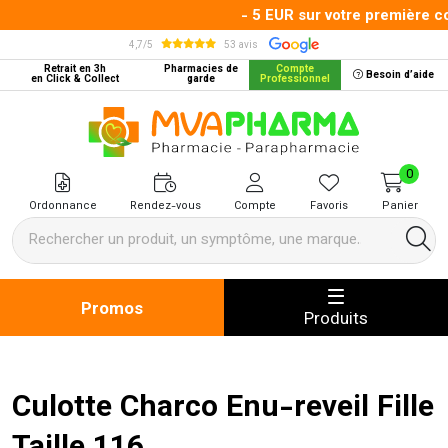
- 5 EUR sur votre première co
4,7/5
53 avis
Retrait en 3h
Pharmacies de
Compte
Besoin d’aide
en Click & Collect
garde
Professionnel
MVA Pharma Votre pharmacie en 
0
Ordonnance
Rendez-vous
Compte
Favoris
Panier
Promos
Produits
Culotte Charco Enu-reveil Fille