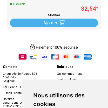
Disponible
32
,
54
€
CHARCO
Ajouter
Paiement 100% sécurisé
Contacts
Rubriques
Chaussée de Fleurus 593
Qui sommes-nous
6060 Gilly
Click & Collect
Belgique
Prise de rendez-vous en ligne
Tél. :
+32 71 41 32 10
Compte professionnel
E-mail :
contact
@
mvapharma.be
Nous utilisons des
Envoi d’ordonnance
Horaires
cookies
Lundi-Vendredi :
Promotions
8h30-12h30 / 13h30-18h30