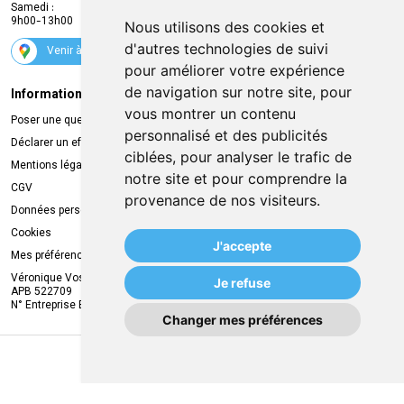
Samedi :
Services
9h00-13h00
Nous utilisons des cookies et
Suivez-nous
d'autres technologies de suivi
Venir à la pharmacie
pour améliorer votre expérience
de navigation sur notre site, pour
Informations légales
Livraison
vous montrer un contenu
Poser une question
Retrait à la pharmacie
personnalisé et des publicités
Déclarer un effet indésirable
Livraison chez vous
ciblées, pour analyser le trafic de
Mentions légales
Livraison dans un Point Relais
notre site et pour comprendre la
CGV
provenance de nos visiteurs.
Données personnelles
Cookies
J'accepte
Mes préférences Cookies
Véronique Vos
Je refuse
APB 522709
N° Entreprise BE0749.944.612
Changer mes préférences
MA REMISE