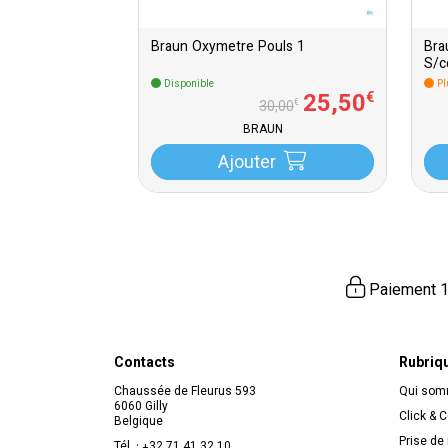
Braun Oxymetre Pouls 1
Bra
S/c
Disponible
Pl
25
,
50
€
€
30
,
00
BRAUN
Ajouter
Paiement 1
Contacts
Rubriq
Chaussée de Fleurus 593
Qui so
6060 Gilly
Click & C
Belgique
Prise de
Tél. :
+32 71 41 32 10