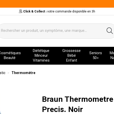
Click & Collect :
votre commande disponible en 3h
ervice
Diététique
Grossesse
Cosmétiques
Seniors
Me
Minceur
Bébé
Beauté
50+
Na
Vitamines
Enfant
stic
Thermomètre
Braun Thermometre 
Precis. Noir