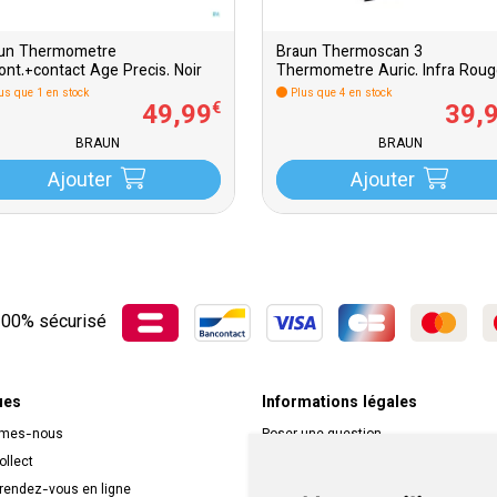
un Thermometre
Braun Thermoscan 3
ont.+contact Age Precis. Noir
Thermometre Auric. Infra Rou
us que 1 en stock
Plus que 4 en stock
49
,
99
39
,
€
BRAUN
BRAUN
Ajouter
Ajouter
00% sécurisé
ues
Informations légales
mmes-nous
Poser une question
ollect
Déclarer un effet indésirable
 rendez-vous en ligne
Mentions légales