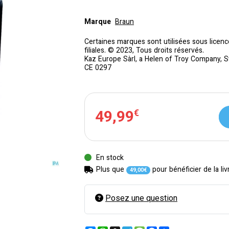
Marque
Braun
Certaines marques sont utilisées sous lice
filiales. © 2023, Tous droits réservés.
Kaz Europe Sàrl, a Helen of Troy Company, S
CE 0297
49
,
99
€
En stock
Plus que
pour bénéficier de la liv
49
,
00
€
Posez une question