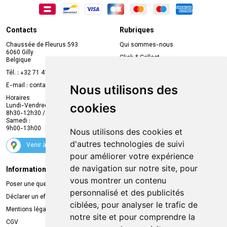
Contacts
Rubriques
Chaussée de Fleurus 593
Qui sommes-nous
6060 Gilly
Click & Collect
Belgique
Prise de rendez-vous en ligne
Tél. :
+32 71 41 32 10
Compte professionnel
E-mail :
contact
@
mvapharma.be
Nous utilisons des
Envoi d’ordonnance
Horaires
cookies
Lundi-Vendredi :
Promotions
8h30-12h30 / 13h30-18h30
Samedi :
Services
9h00-13h00
Nous utilisons des cookies et
Suivez-nous
d'autres technologies de suivi
Venir à la pharmacie
pour améliorer votre expérience
de navigation sur notre site, pour
Informations légales
Livraison
vous montrer un contenu
Poser une question
Retrait à la pharmacie
personnalisé et des publicités
Déclarer un effet indésirable
Livraison chez vous
ciblées, pour analyser le trafic de
Mentions légales
Livraison dans un Point Relais
notre site et pour comprendre la
CGV