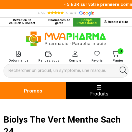
- 5 EUR sur votre première comman
4,7/5
53 avis
Retrait en 3h
Pharmacies de
Compte
Besoin d’aide
en Click & Collect
garde
Professionnel
MVA Pharma Votre pharmacie en 
0
Ordonnance
Rendez-vous
Compte
Favoris
Panier
Promos
Produits
Biolys The Vert Menthe Sach