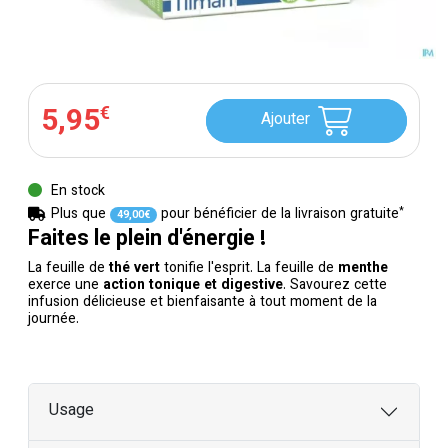
5
,
95
€
Ajouter
En stock
*
Plus que
pour bénéficier de la livraison gratuite
49
,
00
€
Faites le plein d'énergie !
La feuille de
thé vert
tonifie l'esprit. La feuille de
menthe
exerce une
action tonique et digestive
. Savourez cette
infusion délicieuse et bienfaisante à tout moment de la
journée.
Usage