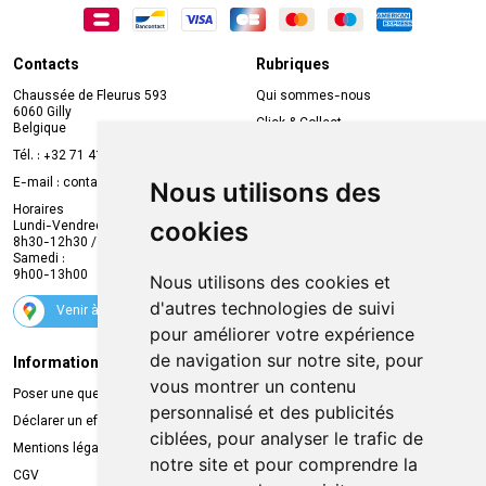
Contacts
Rubriques
Chaussée de Fleurus 593
Qui sommes-nous
6060 Gilly
Click & Collect
Belgique
Prise de rendez-vous en ligne
Tél. :
+32 71 41 32 10
Compte professionnel
E-mail :
contact
@
mvapharma.be
Nous utilisons des
Envoi d’ordonnance
Horaires
cookies
Lundi-Vendredi :
Promotions
8h30-12h30 / 13h30-18h30
Samedi :
Services
9h00-13h00
Nous utilisons des cookies et
Suivez-nous
d'autres technologies de suivi
Venir à la pharmacie
pour améliorer votre expérience
de navigation sur notre site, pour
Informations légales
Livraison
vous montrer un contenu
Poser une question
Retrait à la pharmacie
personnalisé et des publicités
Déclarer un effet indésirable
Livraison chez vous
ciblées, pour analyser le trafic de
Mentions légales
Livraison dans un Point Relais
notre site et pour comprendre la
CGV