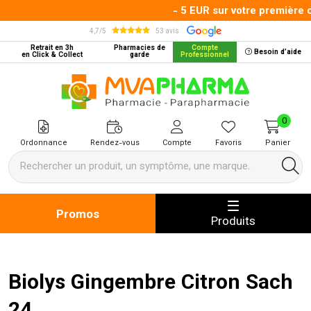
- 5 EUR sur votre première c
4,7/5
53 avis
Retrait en 3h
Pharmacies de
Compte
Besoin d’aide
en Click & Collect
garde
Professionnel
MVA Pharma Votre pharmacie en 
0
Ordonnance
Rendez-vous
Compte
Favoris
Panier
Promos
Produits
Biolys Gingembre Citron Sach