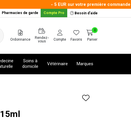
- 5 EUR sur votre première commande avec
Pharmacies de garde
Compte Pro
Besoin d’aide
0
Rendez-
Ordonnance
Compte
Favoris
Panier
vous
decine
Soins à
Vétérinaire
Marques
turelle
domicile
x15ml