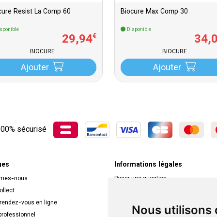
cure Resist La Comp 60
Biocure Max Comp 30
sponible
Disponible
29
,
94
34
,
€
BIOCURE
BIOCURE
Ajouter
Ajouter
00% sécurisé
ues
Informations légales
mmes-nous
Poser une question
ollect
Déclarer un effet indésirable
 rendez-vous en ligne
Mentions légales
Nous utilisons
rofessionnel
CGV