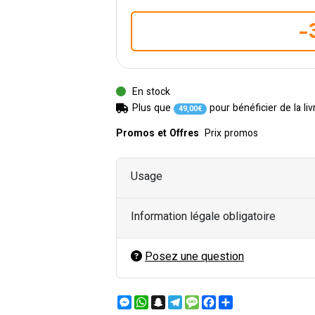
-
En stock
Plus que
pour bénéficier de la liv
49
,
00
€
Promos et Offres
Prix promos
Usage
Information légale obligatoire
Posez une question
Messenger
WhatsApp
Snapchat
Telegram
Message
Facebook
Partager