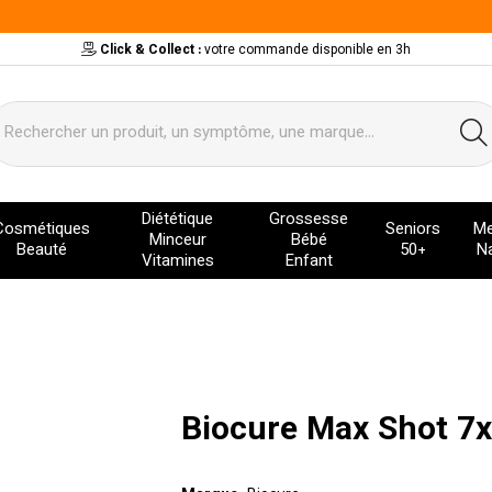
Click & Collect :
votre commande disponible en 3h
ervice
Diététique
Grossesse
Cosmétiques
Seniors
Me
Minceur
Bébé
Beauté
50+
Na
Vitamines
Enfant
Biocure Max Shot 7