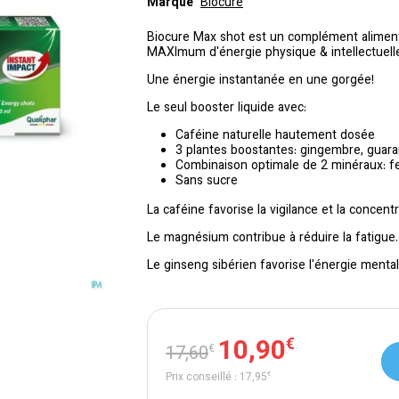
Marque
Biocure
Biocure Max shot est un complément aliment
MAXImum d'énergie physique & intellectuelle
Une énergie instantanée en une gorgée!
Le seul booster liquide avec:
Caféine naturelle hautement dosée
3 plantes boostantes: gingembre, guara
Combinaison optimale de 2 minéraux: 
Sans sucre
La caféine favorise la vigilance et la concentr
Le magnésium contribue à réduire la fatigue.
Le ginseng sibérien favorise l'énergie menta
10
,
90
€
17
,
60
€
Prix conseillé :
17
,
95
€