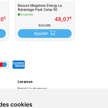
Biocure Megatone Energy La
Advantage Pack Comp 90
Disponible
00
48
,
07
€
€
BIOCURE
Ajouter
Livraison
Retrait à la pharmacie
Livraison chez vous
Livraison dans un Point Relais
 des cookies