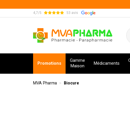
4,7/5
53 avis
MVA Pharma Votre pharmacie en ligne à votre s
Gamme
Promotions
Médicaments
Maison
MVA Pharma
Biocure