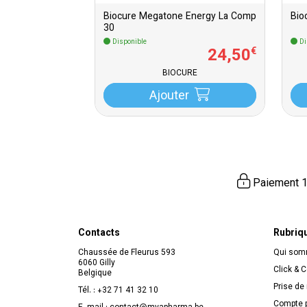
Biocure Megatone Energy La Comp
Bio
30
Disponible
Di
24
,
50
€
BIOCURE
Ajouter
Paiement 1
Contacts
Rubriq
Chaussée de Fleurus 593
Qui so
6060 Gilly
Click & C
Belgique
Prise de
Tél. :
+32 71 41 32 10
Compte p