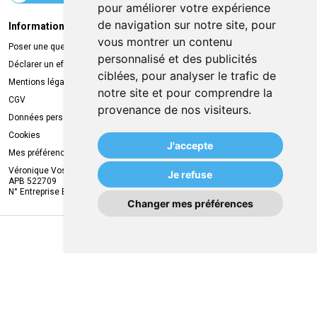
pour améliorer votre expérience
de navigation sur notre site, pour
Informations légales
Livraison
vous montrer un contenu
Poser une question
Retrait à la pharmacie
personnalisé et des publicités
Déclarer un effet indésirable
Livraison chez vous
ciblées, pour analyser le trafic de
Mentions légales
Livraison dans un Point Relais
notre site et pour comprendre la
CGV
provenance de nos visiteurs.
Données personnelles
Cookies
J'accepte
Mes préférences Cookies
Véronique Vos
Je refuse
APB 522709
N° Entreprise BE0749.944.612
Changer mes préférences
MA REMISE