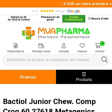
- 5 EUR sur votre première co
4,7/5
53 avis
Retrait en 3h
Pharmacies de
Compte
Besoin d’aide
en Click & Collect
garde
Professionnel
MVA Pharma Votre pharmacie en 
0
Ordonnance
Rendez-vous
Compte
Favoris
Panier
Promos
Produits
Bactiol Junior Chew. Comp