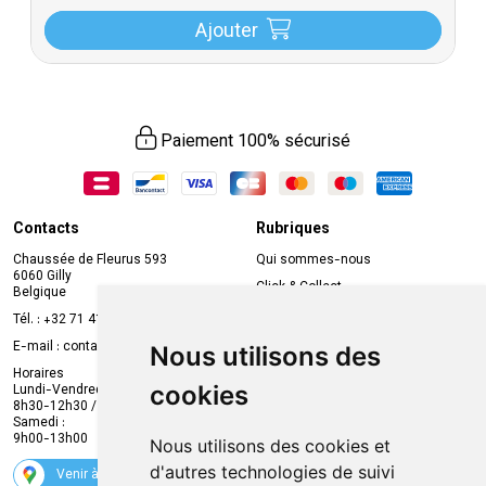
Ajouter
Paiement 100% sécurisé
Contacts
Rubriques
Chaussée de Fleurus 593
Qui sommes-nous
6060 Gilly
Click & Collect
Belgique
Prise de rendez-vous en ligne
Tél. :
+32 71 41 32 10
Compte professionnel
E-mail :
contact
@
mvapharma.be
Nous utilisons des
Envoi d’ordonnance
Horaires
cookies
Lundi-Vendredi :
Promotions
8h30-12h30 / 13h30-18h30
Samedi :
Services
9h00-13h00
Nous utilisons des cookies et
Suivez-nous
d'autres technologies de suivi
Venir à la pharmacie