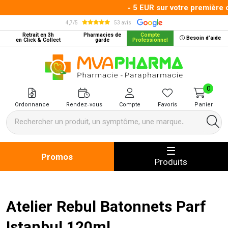
- 5 EUR sur votre première c
4,7/5
53 avis
Retrait en 3h
Pharmacies de
Compte
Besoin d’aide
en Click & Collect
garde
Professionnel
MVA Pharma Votre pharmacie en 
0
Ordonnance
Rendez-vous
Compte
Favoris
Panier
Promos
Produits
Atelier Rebul Batonnets Parf