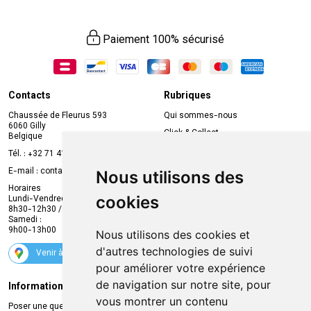
Paiement 100% sécurisé
Contacts
Rubriques
Chaussée de Fleurus 593
Qui sommes-nous
6060 Gilly
Click & Collect
Belgique
Prise de rendez-vous en ligne
Tél. :
+32 71 41 32 10
Compte professionnel
E-mail :
contact
@
mvapharma.be
Nous utilisons des
Envoi d’ordonnance
Horaires
cookies
Lundi-Vendredi :
Promotions
8h30-12h30 / 13h30-18h30
Samedi :
Services
9h00-13h00
Nous utilisons des cookies et
Suivez-nous
d'autres technologies de suivi
Venir à la pharmacie
pour améliorer votre expérience
de navigation sur notre site, pour
Informations légales
Livraison
vous montrer un contenu
Poser une question
Retrait à la pharmacie