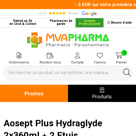
- 5 EUR sur votre première c
4,7/5
53 avis
Retrait en 3h
Pharmacies de
Compte
Besoin d’aide
en Click & Collect
garde
Professionnel
MVA Pharma Votre pharmacie en 
0
Ordonnance
Rendez-vous
Compte
Favoris
Panier
Promos
Produits
Aosept Plus Hydraglyde