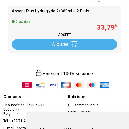
Aosept Plus Hydraglyde 2x360ml + 2 Etuis
Disponible
33
,
79
€
AOSEPT
Ajouter
Paiement 100% sécurisé
Contacts
Rubriques
Chaussée de Fleurus 593
Qui sommes-nous
6060 Gilly
Click & Collect
Belgique
Prise de rendez-vous en ligne
Tél. :
+32 71 41 32 10
Compte professionnel
E-mail :
contact
@
mvapharma.be