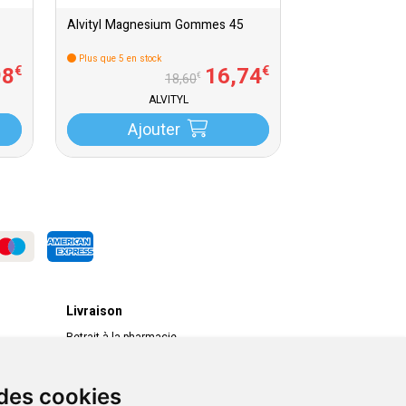
Alvityl Magnesium Gommes 45
Plus que 5 en stock
98
16
,
74
€
€
€
18
,
60
ALVITYL
Ajouter
Livraison
Retrait à la pharmacie
Livraison chez vous
Livraison dans un Point Relais
 des cookies