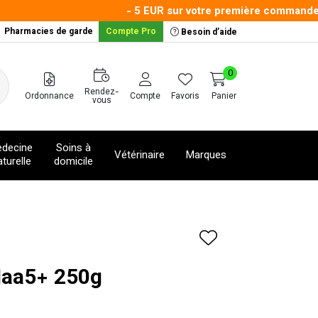
- 5 EUR sur votre première commande avec
Pharmacies de garde
Compte Pro
Besoin d’aide
0
Rendez-
Ordonnance
Compte
Favoris
Panier
vous
decine
Soins à
Vétérinaire
Marques
turelle
domicile
 Iaa5+ 250g