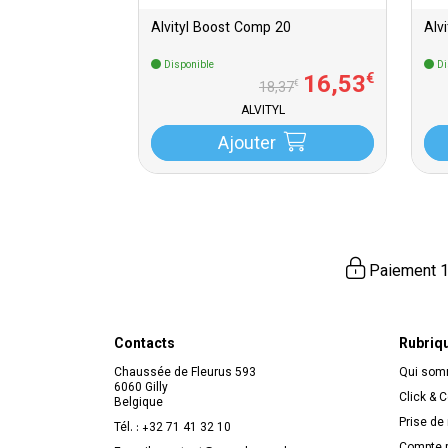
Alvityl Boost Comp 20
Alv
Disponible
Di
16
,
53
€
€
18
,
37
ALVITYL
Ajouter
Paiement 1
Contacts
Rubriq
Chaussée de Fleurus 593
Qui so
6060 Gilly
Click & C
Belgique
Prise de
Tél. :
+32 71 41 32 10