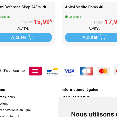
ityl Defenses Sirop 240ml Nf
Alvityl Vitalite Comp 40
sponible
Disponible
15
,
99
17
,
€
€
€
17
,
77
19
,
98
ALVITYL
ALVITYL
Ajouter
Ajouter
00% sécurisé
ues
Informations légales
mmes-nous
Poser une question
ollect
Déclarer un effet indésirable
 rendez-vous en ligne
Mentions légales
Nous utilisons