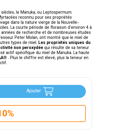
es siècles, le Manuka, ou Leptospermum
 Myrtacées reconnu pour ses propriétés
uvage dans la nature vierge de la Nouvelle-
ciles. La courte période de floraison d'environ 4 à
s années de recherche et de nombreuses études
fesseur Peter Molan, ont montré que le miel de
utres types de miel.
Les propriétés uniques du
ctivité non peroxydée
qui résulte de sa teneur
sé actif spécifique du miel de Manuka. La haute
IAA®
. Plus le chiffre est élevé, plus la teneur en
tif.
Ajouter
10%