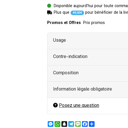
Disponible aujourd’hui pour toute comma
Plus que
pour bénéficier de la liv
49
,
00
€
Promos et Offres
Prix promos
Usage
Contre-indication
Composition
Information légale obligatoire
Posez une question
Messenger
WhatsApp
Snapchat
Telegram
Message
Facebook
Partager