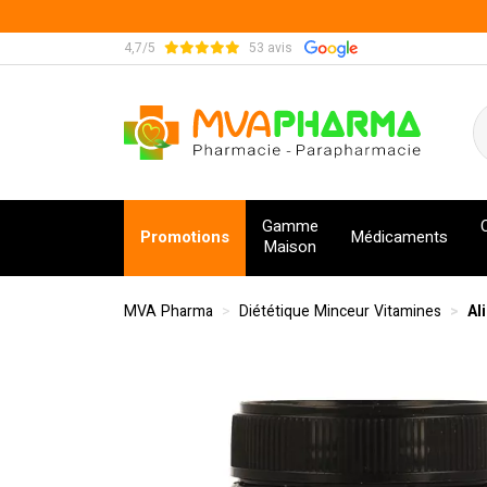
4,7/5
53 avis
MVA Pharma Votre pharmacie en ligne à votre s
Gamme
Promotions
Médicaments
Maison
MVA Pharma
Diététique Minceur Vitamines
Al