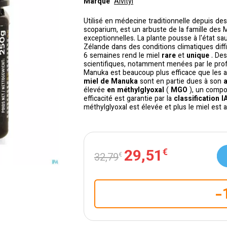
Marque
Alvityl
Utilisé en médecine traditionnelle depuis d
scoparium, est un arbuste de la famille des
exceptionnelles. La plante pousse à l'état sa
Zélande dans des conditions climatiques diffi
6 semaines rend le miel
rare
et
unique
. De
scientifiques, notamment menées par le pro
Manuka est beaucoup plus efficace que les a
miel de Manuka
sont en partie dues à son
a
élevée
en méthylglyoxal
(
MGO
), un compo
efficacité est garantie par la
classification 
méthylglyoxal est élevée et plus le miel est ac
29
,
51
€
32
,
79
€
-