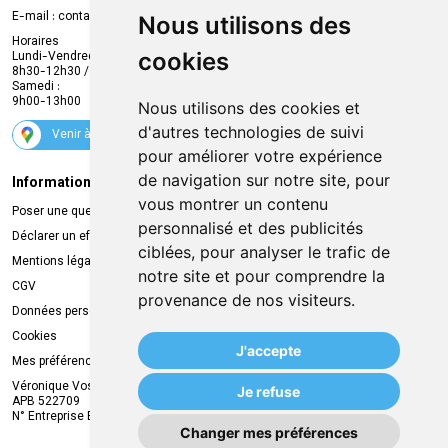
Compte professionnel
E-mail :
contact
@
mvapharma.be
Nous utilisons des
Envoi d’ordonnance
Horaires
cookies
Lundi-Vendredi :
Promotions
8h30-12h30 / 13h30-18h30
Samedi :
Services
9h00-13h00
Nous utilisons des cookies et
Suivez-nous
d'autres technologies de suivi
Venir à la pharmacie
pour améliorer votre expérience
de navigation sur notre site, pour
Informations légales
Livraison
vous montrer un contenu
Poser une question
Retrait à la pharmacie
personnalisé et des publicités
Déclarer un effet indésirable
Livraison chez vous
ciblées, pour analyser le trafic de
Mentions légales
Livraison dans un Point Relais
notre site et pour comprendre la
CGV
provenance de nos visiteurs.
Données personnelles
Cookies
J'accepte
Mes préférences Cookies
Véronique Vos
Je refuse
APB 522709
N° Entreprise BE0749.944.612
Changer mes préférences