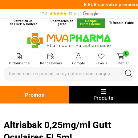
- 5 EUR sur votre première
4,7/5
53 avis
Retrait en 3h
Pharmacies de
Compte
Besoin d’aide
en Click & Collect
garde
Professionnel
MVA Pharma Votre pharmacie en 
0
Ordonnance
Rendez-vous
Compte
Favoris
Panier
Promos
Produits
Altriabak 0,25mg/ml Gutt