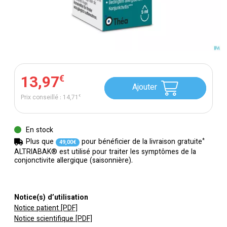
13
,
97
€
Ajouter
Prix conseillé :
14
,
71
€
En stock
*
Plus que
pour bénéficier de la livraison gratuite
49
,
00
€
ALTRIABAK® est utilisé pour traiter les symptômes de la
conjonctivite allergique (saisonnière).
Notice(s) d’utilisation
Notice patient [PDF]
Notice scientifique [PDF]