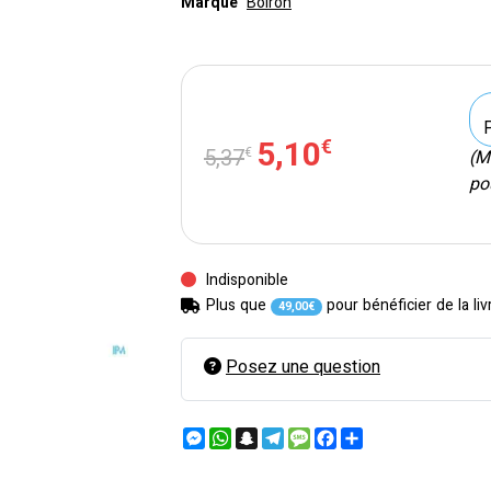
Marque
Boiron
5
,
10
€
5
,
37
€
(M
pou
Indisponible
Plus que
pour bénéficier de la liv
49
,
00
€
Posez une question
Messenger
WhatsApp
Snapchat
Telegram
Message
Facebook
Partager