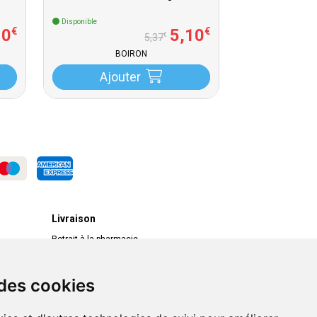
Disponible
10
5
,
10
€
€
€
5
,
37
BOIRON
Ajouter
Livraison
Retrait à la pharmacie
Livraison chez vous
Livraison dans un Point Relais
 des cookies