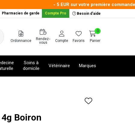
- 5 EUR sur votre première commande ave
Pharmacies de garde
Compte Pro
Besoin d’aide
0
Rendez-
Ordonnance
Compte
Favoris
Panier
vous
decine
Soins à
Vétérinaire
Marques
turelle
domicile
 4g Boiron