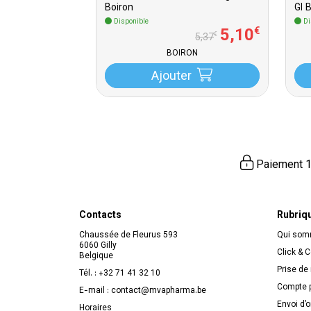
Boiron
Gl 
Disponible
Di
5
,
10
€
€
5
,
37
BOIRON
Ajouter
Paiement 1
Contacts
Rubriq
Chaussée de Fleurus 593
Qui so
6060 Gilly
Click & C
Belgique
Prise de
Tél. :
+32 71 41 32 10
Compte p
E-mail :
contact
@
mvapharma.be
Envoi d’
Horaires