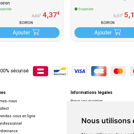
Boiron
sponible
Disponible
4
,
37
5
,
€
€
€
4
,
60
5
,
37
BOIRON
BOIRON
Ajouter
Ajouter
00% sécurisé
ues
Informations légales
mmes-nous
Poser une question
ollect
Déclarer un effet indésirable
 rendez-vous en ligne
Mentions légales
Nous utilisons
rofessionnel
CGV
ordonnance
Données personnelles