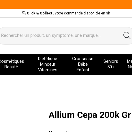
Click & Collect :
votre commande disponible en 3h
ervice
Diététique
Grossesse
Cosmétiques
Seniors
Me
Minceur
Bébé
Beauté
50+
Na
Vitamines
Enfant
Allium Cepa 200k Gr