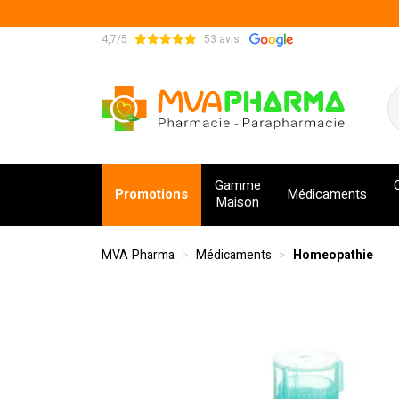
4,7/5
53 avis
MVA Pharma Votre pharmacie en ligne à votre s
Gamme
Promotions
Médicaments
Maison
MVA Pharma
Médicaments
Homeopathie